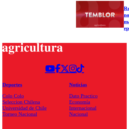
Re
no
ma
ep
Deportes
Noticias
Colo Colo
Dato Practico
Seleccion Chilena
Economía
Universidad de Chile
Internacional
Torneo Nacional
Nacional