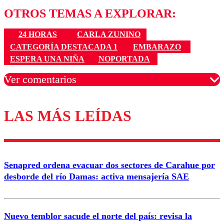
OTROS TEMAS A EXPLORAR:
24 HORAS
CARLA ZUNINO
CATEGORÍA DESTACADA 1
EMBARAZO
ESPERA UNA NIÑA
NOPORTADA
Ver comentarios
LAS MÁS LEÍDAS
Los comentarios son moderados para garantizar un
diálogo respetuoso.
Nombre
Senapred ordena evacuar dos sectores de Carahue por
Correo
desborde del río Damas: activa mensajería SAE
Nuevo temblor sacude el norte del país: revisa la