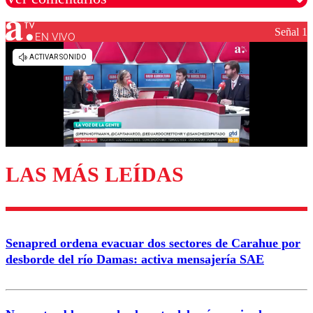
Señal 1
EN VIVO
Los comentarios son moderados para garantizar un
diálogo respetuoso.
Nombre
Correo
LAS MÁS LEÍDAS
Enviar comentario
Senapred ordena evacuar dos sectores de Carahue por
desborde del río Damas: activa mensajería SAE