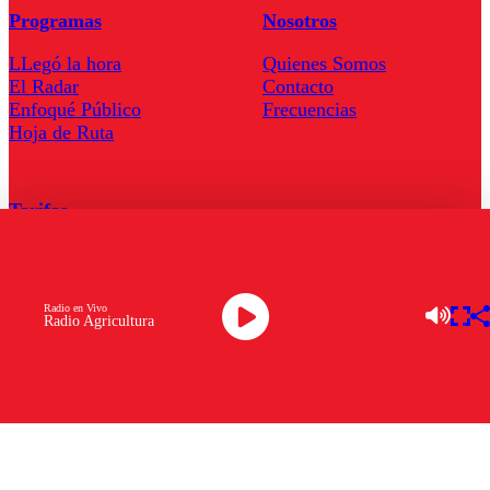
Programas
Nosotros
LLegó la hora
Quienes Somos
El Radar
Contacto
Enfoqué Público
Frecuencias
Hoja de Ruta
Tarifas
Comercial
Tarifas Servel Radio
Radio en Vivo
Radio Agricultura
Radio en Vivo
TV en Vivo
Descarga la APP