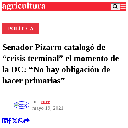
POLÍTICA
Podcast
Senador Pizarro catalogó de
Frecuencias
Agricultura TV
“crisis terminal” el momento de
Deportes
la DC: “No hay obligación de
Entretención
Colo Colo
Noticias
hacer primarias”
Motor
Vida Social
Otros Deportes
Dato Practico
Publicaciones en medios
Seleccion Chilena
Economía
Opinión
Torneo Internacional
Internacional
por
core
Programas
mayo 19, 2021
Torneo Nacional
Nacional
Comercial
Universidad Católica
Política
Universidad de Chile
Sustentabilidad