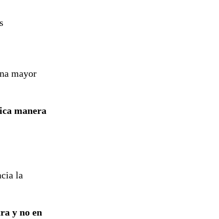
s
na mayor
nica manera
cia la
tra y no en