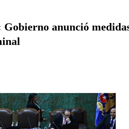
Enviar c
: Gobierno anunció medidas 
minal