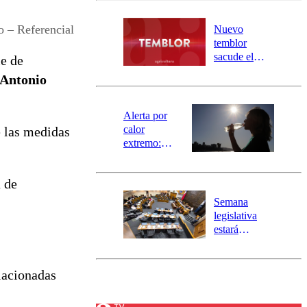
desborde del
río Damas:
 – Referencial
Nuevo
activa
temblor
mensajería
sacude el
ie de
SAE
norte del país:
 Antonio
revisa la
magnitud y el
epicentro
Alerta por
calor
e las medidas
extremo:
Senapred
activa Alerta
a de
Temprana
Preventiva en
Semana
tres comunas
legislativa
estará
marcada por
el fin de la
tramitación
lacionadas
del proyecto
de