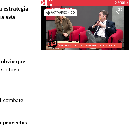
reconstrucción
Señal 2
a estrategia
ue esté
s obvio que
, sostuvo.
el combate
a proyectos