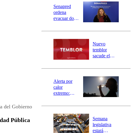
Senapred
ordena
evacuar dos
sectores de
Carahue por
desborde del
río Damas:
Nuevo
activa
temblor
mensajería
sacude el
SAE
norte del país:
revisa la
magnitud y el
epicentro
Alerta por
calor
extremo:
Senapred
activa Alerta
ca del Gobierno
Temprana
Preventiva en
Semana
idad Pública
tres comunas
legislativa
estará