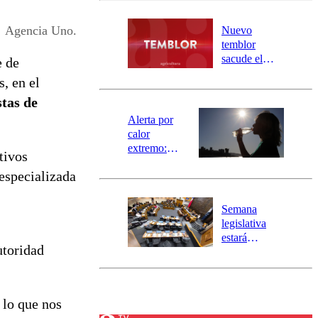
desborde del
río Damas:
Agencia Uno.
Nuevo
activa
temblor
mensajería
sacude el
e de
SAE
norte del país:
s, en el
revisa la
stas de
magnitud y el
epicentro
Alerta por
calor
extremo:
tivos
Senapred
 especializada
activa Alerta
Temprana
Preventiva en
Semana
tres comunas
legislativa
estará
utoridad
marcada por
el fin de la
tramitación
del proyecto
 lo que nos
de