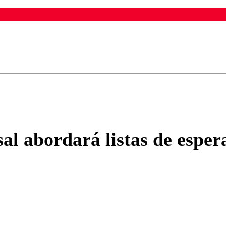
ados para garantizar un diálogo respetuoso.
Correo
Enviar c
l abordará listas de espera