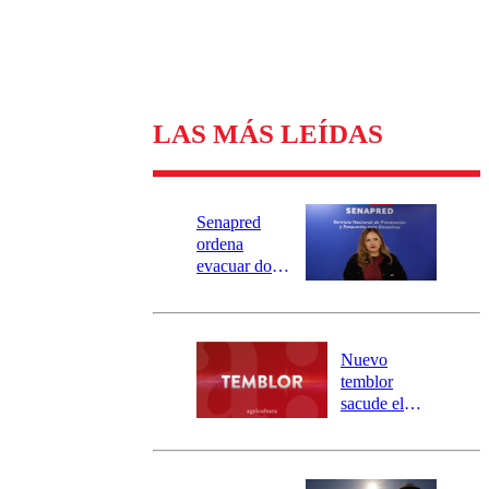
LAS MÁS LEÍDAS
Senapred
ordena
evacuar dos
sectores de
Carahue por
desborde del
río Damas:
Nuevo
activa
temblor
mensajería
sacude el
SAE
norte del país:
revisa la
magnitud y el