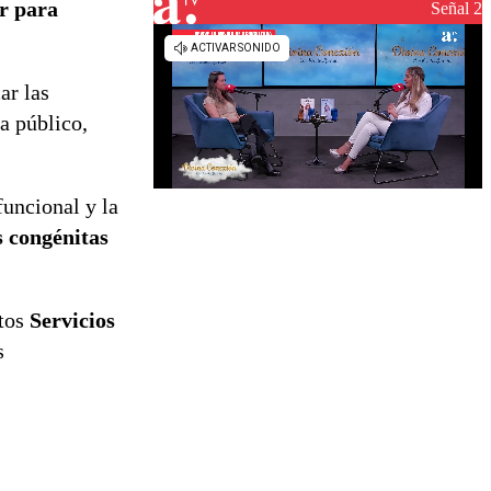
r para
reconstrucción
Señal 2
ar las
a público,
uncional y la
 congénitas
ntos
Servicios
s