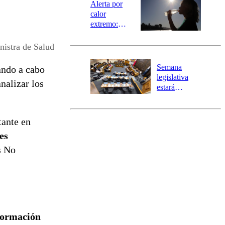
epicentro
Alerta por
calor
extremo:
Senapred
activa Alerta
istra de Salud
Temprana
Preventiva en
Semana
vando a cabo
tres comunas
legislativa
nalizar los
estará
marcada por
el fin de la
tramitación
tante en
del proyecto
es
de
reconstrucción
s No
formación