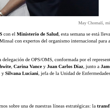
May Chomalí, min
S
con el
Ministerio de Salud
, esta semana se está lle
Minsal con expertos del organismo internacional para a
 la delegación de OPS/OMS, conformada por el represen
thwite
,
Carina Vance
y
Juan Carlos Díaz
, junto a
Jam
, y
Silvana Luciani
, jefa de la Unidad de Enfermedade
mos sobre una de nuestras líneas estratégicas: la
trans