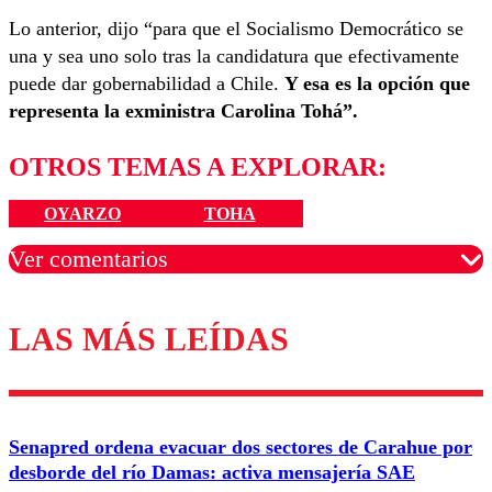
Lo anterior, dijo “para que el Socialismo Democrático se
una y sea uno solo tras la candidatura que efectivamente
puede dar gobernabilidad a Chile.
Y esa es la opción que
representa la exministra Carolina Tohá”.
OTROS TEMAS A EXPLORAR:
OYARZO
TOHA
Ver comentarios
LAS MÁS LEÍDAS
Los comentarios son moderados para garantizar un
diálogo respetuoso.
Nombre
Senapred ordena evacuar dos sectores de Carahue por
Correo
desborde del río Damas: activa mensajería SAE