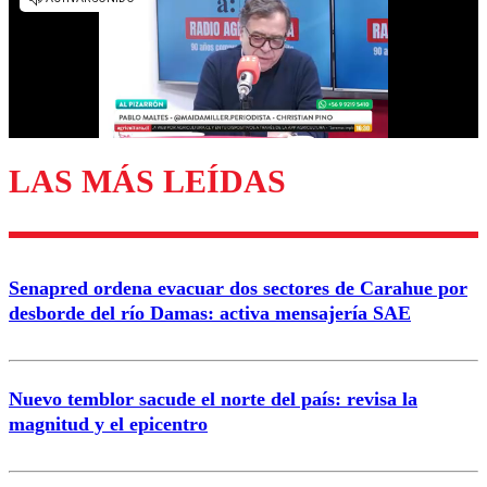
diálogo respetuoso.
Nombre
Correo
LAS MÁS LEÍDAS
Enviar comentario
Senapred ordena evacuar dos sectores de Carahue por
desborde del río Damas: activa mensajería SAE
Nuevo temblor sacude el norte del país: revisa la
magnitud y el epicentro