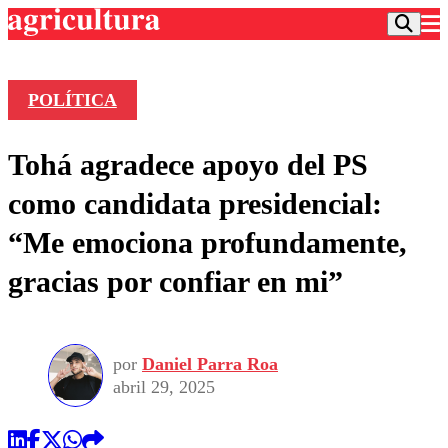
POLÍTICA
Podcast
Tohá agradece apoyo del PS
Frecuencias
Agricultura TV
como candidata presidencial:
Deportes
“Me emociona profundamente,
Entretención
Colo Colo
Noticias
gracias por confiar en mi”
Motor
Vida Social
Otros Deportes
Dato Practico
Publicaciones en medios
Seleccion Chilena
Economía
Opinión
Torneo Internacional
Internacional
por
Daniel Parra Roa
Programas
Torneo Nacional
Nacional
abril 29, 2025
Comercial
Universidad Católica
Política
Universidad de Chile
Sustentabilidad