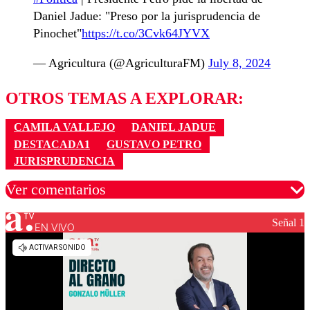
Daniel Jadue: "Preso por la jurisprudencia de
Pinochet"
https://t.co/3Cvk64JYVX
— Agricultura (@AgriculturaFM)
July 8, 2024
OTROS TEMAS A EXPLORAR:
CAMILA VALLEJO
DANIEL JADUE
DESTACADA1
GUSTAVO PETRO
JURISPRUDENCIA
Ver comentarios
Señal 1
EN VIVO
Los comentarios son moderados para garantizar un
diálogo respetuoso.
Nombre