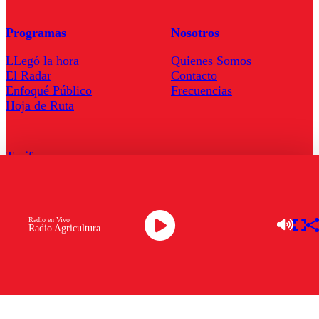
Programas
Nosotros
LLegó la hora
Quienes Somos
El Radar
Contacto
Enfoqué Público
Frecuencias
Hoja de Ruta
Tarifas
Comercial
Tarifas Servel Radio
Radio en Vivo
Radio Agricultura
Radio en Vivo
TV en Vivo
Descarga la APP