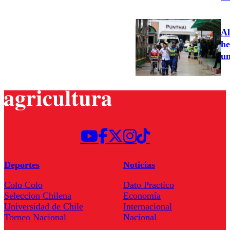
Al
he
un
Deportes
Noticias
Colo Colo
Dato Practico
Seleccion Chilena
Economía
Universidad de Chile
Internacional
Torneo Nacional
Nacional