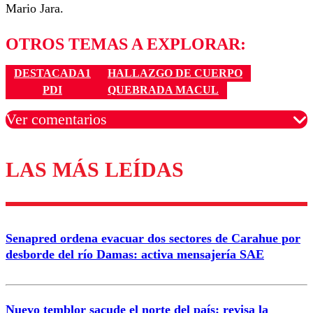
Mario Jara.
OTROS TEMAS A EXPLORAR:
DESTACADA1
HALLAZGO DE CUERPO
PDI
QUEBRADA MACUL
Ver comentarios
LAS MÁS LEÍDAS
Los comentarios son moderados para garantizar un
diálogo respetuoso.
Nombre
Senapred ordena evacuar dos sectores de Carahue por
Correo
desborde del río Damas: activa mensajería SAE
Nuevo temblor sacude el norte del país: revisa la