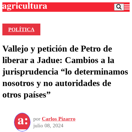
POLÍTICA
Podcast
Vallejo y petición de Petro de
Frecuencias
Agricultura TV
liberar a Jadue: Cambios a la
Deportes
jurisprudencia “lo determinamos
Entretención
Colo Colo
Noticias
nosotros y no autoridades de
Motor
Vida Social
Otros Deportes
Dato Practico
otros países”
Publicaciones en medios
Seleccion Chilena
Economía
Opinión
Torneo Internacional
Internacional
Programas
Torneo Nacional
Nacional
Comercial
por
Carlos Pizarro
Universidad Católica
Política
julio 08, 2024
Universidad de Chile
Sustentabilidad