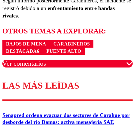
Según informó posteriormente Carabineros, el incidente se
registró debido a un
enfrentamiento entre bandas
rivales
.
OTROS TEMAS A EXPLORAR:
BAJOS DE MENA
CARABINEROS
DESTACADA6
PUENTE ALTO
Ver comentarios
LAS MÁS LEÍDAS
Los comentarios son moderados para garantizar un
diálogo respetuoso.
Nombre
Senapred ordena evacuar dos sectores de Carahue por
Correo
desborde del río Damas: activa mensajería SAE