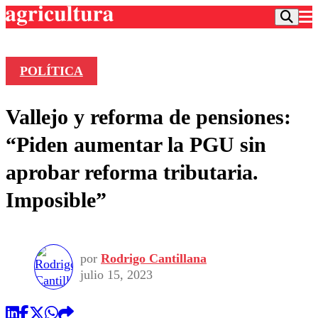
POLÍTICA
Podcast
Vallejo y reforma de pensiones:
Frecuencias
Agricultura TV
“Piden aumentar la PGU sin
Deportes
aprobar reforma tributaria.
Entretención
Colo Colo
Noticias
Imposible”
Motor
Vida Social
Otros Deportes
Dato Practico
Publicaciones en medios
Seleccion Chilena
Economía
Opinión
Torneo Internacional
Internacional
por
Rodrigo Cantillana
Programas
Torneo Nacional
Nacional
julio 15, 2023
Comercial
Universidad Católica
Política
Universidad de Chile
Sustentabilidad