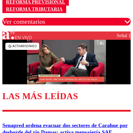
REFORMA PREVISIONAL
REFORMA TRIBUTARIA
Ver comentarios
Señal 1
EN VIVO
Los comentarios son moderados para garantizar un
diálogo respetuoso.
Nombre
Correo
LAS MÁS LEÍDAS
Enviar comentario
Senapred ordena evacuar dos sectores de Carahue por
desborde del río Damas: activa mensajería SAE