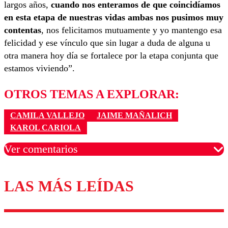
largos años,
cuando nos enteramos de que coincidíamos
en esta etapa de nuestras vidas ambas nos pusimos muy
contentas
, nos felicitamos mutuamente y yo mantengo esa
felicidad y ese vínculo que sin lugar a duda de alguna u
otra manera hoy día se fortalece por la etapa conjunta que
estamos viviendo”.
OTROS TEMAS A EXPLORAR:
CAMILA VALLEJO
JAIME MAÑALICH
KAROL CARIOLA
Ver comentarios
LAS MÁS LEÍDAS
Los comentarios son moderados para garantizar un
diálogo respetuoso.
Nombre