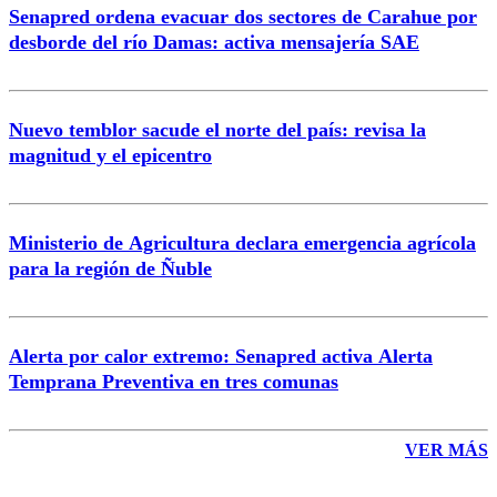
Senapred ordena evacuar dos sectores de Carahue por
Correo
desborde del río Damas: activa mensajería SAE
Nuevo temblor sacude el norte del país: revisa la
magnitud y el epicentro
Enviar comentario
Ministerio de Agricultura declara emergencia agrícola
para la región de Ñuble
Alerta por calor extremo: Senapred activa Alerta
Temprana Preventiva en tres comunas
VER MÁS