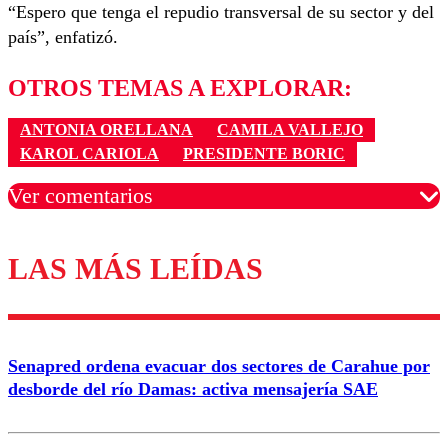
“Espero que tenga el repudio transversal de su sector y del
país”, enfatizó.
OTROS TEMAS A EXPLORAR:
ANTONIA ORELLANA
CAMILA VALLEJO
KAROL CARIOLA
PRESIDENTE BORIC
Ver comentarios
LAS MÁS LEÍDAS
Los comentarios son moderados para garantizar un
diálogo respetuoso.
Nombre
Senapred ordena evacuar dos sectores de Carahue por
Correo
desborde del río Damas: activa mensajería SAE