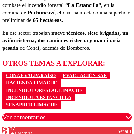
combate el incendio forestal
“La Estancilla”
, en la
comuna de
Puchuncaví
, el cual ha afectado una superficie
preliminar de
65 hectáreas
.
En ese sector trabajan
nueve técnicos, siete brigadas, un
avión cisterna, dos camiones cisterna y maquinaria
pesada
de Conaf, además de Bomberos.
OTROS TEMAS A EXPLORAR:
CONAF VALPARAÍSO
EVACUACIÓN SAE
HACIENDA LIMACHE
INCENDIO FORESTAL LIMACHE
INCENDIO LA ESTANCILLA
SENAPRED LIMACHE
Ver comentarios
Señal 1
EN VIVO