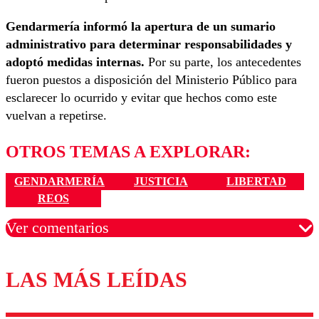
Gendarmería informó la apertura de un sumario
administrativo para determinar responsabilidades y
adoptó medidas internas.
Por su parte, los antecedentes
fueron puestos a disposición del Ministerio Público para
esclarecer lo ocurrido y evitar que hechos como este
vuelvan a repetirse.
OTROS TEMAS A EXPLORAR:
GENDARMERÍA
JUSTICIA
LIBERTAD
REOS
Ver comentarios
LAS MÁS LEÍDAS
Los comentarios son moderados para garantizar un
diálogo respetuoso.
Nombre