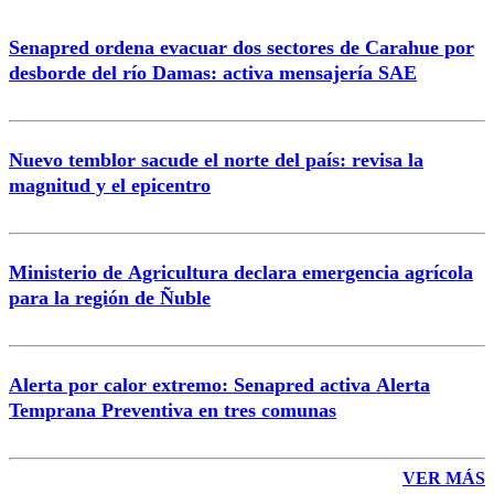
Senapred ordena evacuar dos sectores de Carahue por
Correo
desborde del río Damas: activa mensajería SAE
Nuevo temblor sacude el norte del país: revisa la
magnitud y el epicentro
Enviar comentario
Ministerio de Agricultura declara emergencia agrícola
para la región de Ñuble
Alerta por calor extremo: Senapred activa Alerta
Temprana Preventiva en tres comunas
VER MÁS