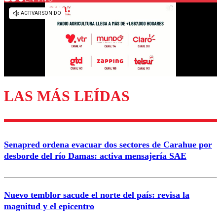
Los comentarios son moderados para garantizar un
diálogo respetuoso.
Nombre
Correo
LAS MÁS LEÍDAS
Enviar comentario
Senapred ordena evacuar dos sectores de Carahue por
desborde del río Damas: activa mensajería SAE
Nuevo temblor sacude el norte del país: revisa la
magnitud y el epicentro