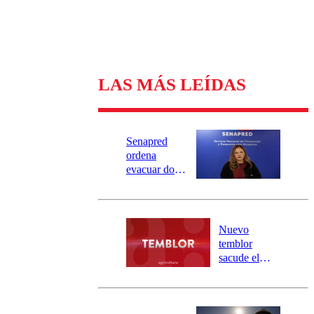
LAS MÁS LEÍDAS
Senapred
ordena
evacuar dos
sectores de
Carahue por
desborde del
río Damas:
Nuevo
activa
temblor
mensajería
sacude el
SAE
norte del país:
revisa la
magnitud y el
epicentro