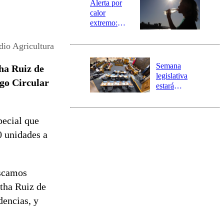
Alerta por
calor
extremo:
Senapred
activa Alerta
dio Agricultura
Temprana
Preventiva en
Semana
ha Ruiz de
tres comunas
legislativa
ago Circular
estará
marcada por
el fin de la
tramitación
pecial que
del proyecto
0 unidades a
de
reconstrucción
uscamos
tha Ruiz de
dencias, y