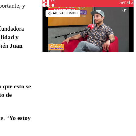
reconstrucción
Señal 2
portante, y
 fundadora
ilidad y
bién
Juan
 que esto se
to de
e. “
Yo estoy