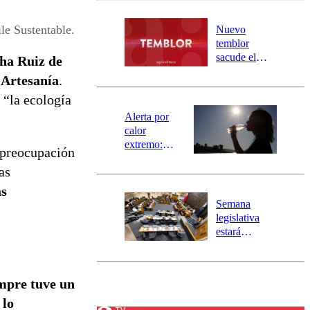
desborde del
río Damas:
le Sustentable.
Nuevo
activa
temblor
mensajería
sacude el
ha Ruiz de
SAE
norte del país:
 Artesanía
.
revisa la
 “la ecología
magnitud y el
epicentro
Alerta por
calor
extremo:
 preocupación
Senapred
as
activa Alerta
Temprana
as
Preventiva en
Semana
tres comunas
legislativa
estará
marcada por
el fin de la
tramitación
mpre tuve un
del proyecto
de
 lo