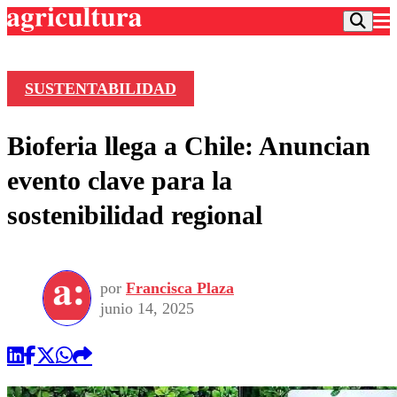
SUSTENTABILIDAD
Podcast
Bioferia llega a Chile: Anuncian
Frecuencias
Agricultura TV
evento clave para la
Deportes
sostenibilidad regional
Entretención
Colo Colo
Noticias
Motor
Vida Social
Otros Deportes
Dato Practico
Publicaciones en medios
por
Francisca Plaza
Seleccion Chilena
Economía
Opinión
junio 14, 2025
Torneo Internacional
Internacional
Programas
Torneo Nacional
Nacional
Comercial
Universidad Católica
Política
Universidad de Chile
Sustentabilidad