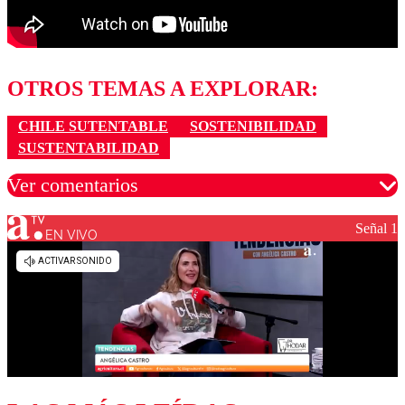
OTROS TEMAS A EXPLORAR:
CHILE SUTENTABLE
SOSTENIBILIDAD
SUSTENTABILIDAD
Ver comentarios
Señal 1
EN VIVO
Los comentarios son moderados para garantizar un
diálogo respetuoso.
Nombre
Correo