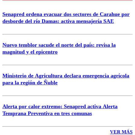
Senapred ordena evacuar dos sectores de Carahue por
Correo
desborde del río Damas: activa mensajería SAE
Nuevo temblor sacude el norte del país: revisa la
magnitud y el epicentro
Enviar comentario
Ministerio de Agricultura declara emergencia agrícola
para la región de Ñuble
Alerta por calor extremo: Senapred activa Alerta
Temprana Preventiva en tres comunas
VER MÁS