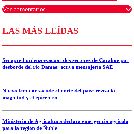
Ver comentarios
LAS MÁS LEÍDAS
Los comentarios son moderados para garantizar un
diálogo respetuoso.
Nombre
Senapred ordena evacuar dos sectores de Carahue por
Correo
desborde del río Damas: activa mensajería SAE
Nuevo temblor sacude el norte del país: revisa la
magnitud y el epicentro
Enviar comentario
Ministerio de Agricultura declara emergencia agrícola
para la región de Ñuble