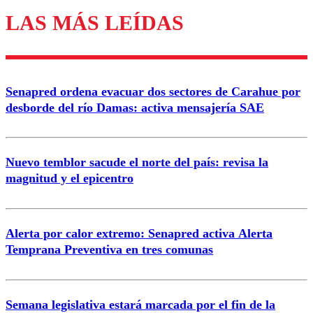
LAS MÁS LEÍDAS
Los comentarios son moderados para garantizar un
diálogo respetuoso.
Nombre
Senapred ordena evacuar dos sectores de Carahue por
Correo
desborde del río Damas: activa mensajería SAE
Nuevo temblor sacude el norte del país: revisa la
magnitud y el epicentro
Enviar comentario
Alerta por calor extremo: Senapred activa Alerta
Temprana Preventiva en tres comunas
Semana legislativa estará marcada por el fin de la