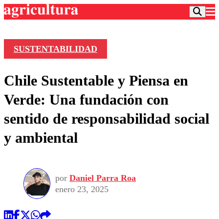
SUSTENTABILIDAD
Podcast
Chile Sustentable y Piensa en
Frecuencias
Agricultura TV
Verde: Una fundación con
Deportes
sentido de responsabilidad social
Entretención
Colo Colo
Noticias
y ambiental
Motor
Vida Social
Otros Deportes
Dato Practico
Publicaciones en medios
Seleccion Chilena
Economía
Opinión
Torneo Internacional
Internacional
por
Daniel Parra Roa
Programas
Torneo Nacional
Nacional
enero 23, 2025
Comercial
Universidad Católica
Política
Universidad de Chile
Sustentabilidad