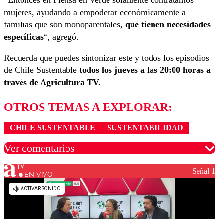
“Entonces en Piensa en Verde solamente contratamos
mujeres, ayudando a empoderar económicamente a
familias que son monoparentales,
que tienen necesidades
específicas
“, agregó.
Recuerda que puedes sintonizar este y todos los episodios
de Chile Sustentable
todos los jueves a las 20:00 horas a
través de Agricultura TV.
OTROS TEMAS A EXPLORAR:
CHILE SUSTENTABLE
SUSTENTABILIDAD
Ver comentarios
Señal 1
EN VIVO
Los comentarios son moderados para garantizar un
diálogo respetuoso.
Nombre