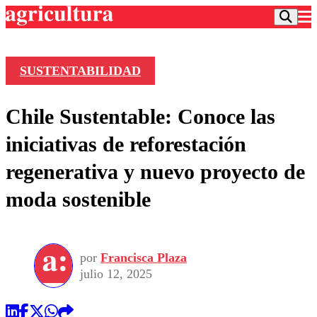
SUSTENTABILIDAD
Podcast
Chile Sustentable: Conoce las
Frecuencias
Agricultura TV
iniciativas de reforestación
Deportes
regenerativa y nuevo proyecto de
Entretención
Colo Colo
Noticias
moda sostenible
Motor
Vida Social
Otros Deportes
Dato Practico
Publicaciones en medios
Seleccion Chilena
Economía
Opinión
Torneo Internacional
Internacional
por
Francisca Plaza
Programas
Torneo Nacional
Nacional
julio 12, 2025
Comercial
Universidad Católica
Política
Universidad de Chile
Sustentabilidad