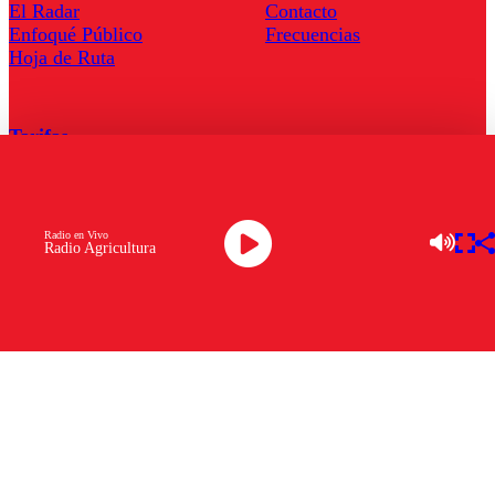
El Radar
Contacto
Enfoqué Público
Frecuencias
Hoja de Ruta
Tarifas
Comercial
Tarifas Servel Radio
Radio en Vivo
Radio Agricultura
Radio en Vivo
TV en Vivo
Descarga la APP