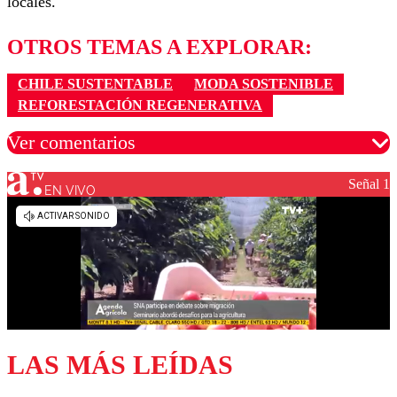
locales.
OTROS TEMAS A EXPLORAR:
CHILE SUSTENTABLE
MODA SOSTENIBLE
REFORESTACIÓN REGENERATIVA
Ver comentarios
Señal 1
EN VIVO
Los comentarios son moderados para garantizar un
diálogo respetuoso.
Nombre
Correo
LAS MÁS LEÍDAS