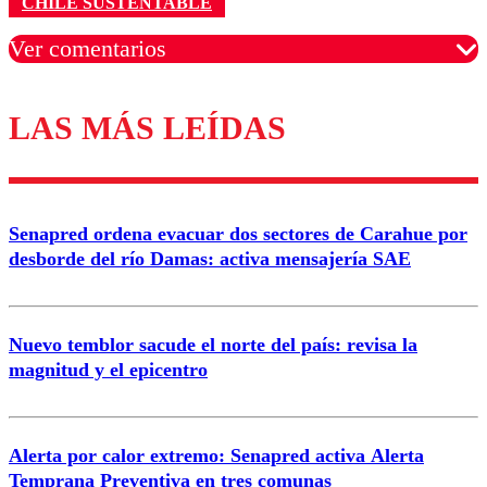
CHILE SUSTENTABLE
Ver comentarios
LAS MÁS LEÍDAS
Los comentarios son moderados para garantizar un
diálogo respetuoso.
Nombre
Senapred ordena evacuar dos sectores de Carahue por
Correo
desborde del río Damas: activa mensajería SAE
Nuevo temblor sacude el norte del país: revisa la
magnitud y el epicentro
Enviar comentario
Alerta por calor extremo: Senapred activa Alerta
Temprana Preventiva en tres comunas