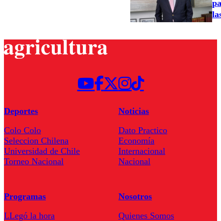
pa
la
Deportes
Noticias
Colo Colo
Dato Practico
Seleccion Chilena
Economía
Universidad de Chile
Internacional
Torneo Nacional
Nacional
Programas
Nosotros
LLegó la hora
Quienes Somos