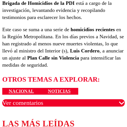
Brigada de Homicidios de la PDI
está a cargo de la
investigación, levantando evidencia y recopilando
testimonios para esclarecer los hechos.
Este caso se suma a una serie de
homicidios recientes
en
la Región Metropolitana. En los días previos a Navidad, se
han registrado al menos nueve muertes violentas, lo que
llevó al ministro del Interior (s),
Luis Cordero
, a anunciar
un ajuste al
Plan Calle sin Violencia
para intensificar las
medidas de seguridad.
OTROS TEMAS A EXPLORAR:
NACIONAL
NOTICIAS
Ver comentarios
LAS MÁS LEÍDAS
Los comentarios son moderados para garantizar un
diálogo respetuoso.