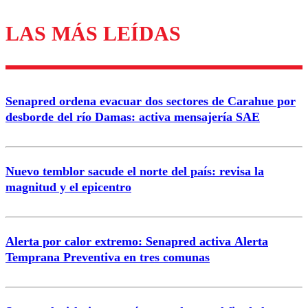
LAS MÁS LEÍDAS
Los comentarios son moderados para garantizar un
diálogo respetuoso.
Nombre
Senapred ordena evacuar dos sectores de Carahue por
Correo
desborde del río Damas: activa mensajería SAE
Nuevo temblor sacude el norte del país: revisa la
magnitud y el epicentro
Enviar comentario
Alerta por calor extremo: Senapred activa Alerta
Temprana Preventiva en tres comunas