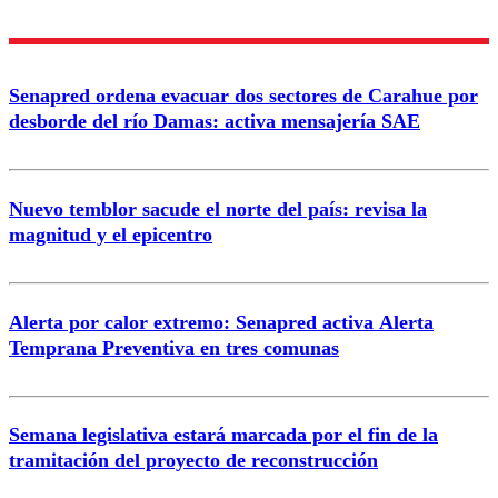
Nombre
Senapred ordena evacuar dos sectores de Carahue por
Correo
desborde del río Damas: activa mensajería SAE
Nuevo temblor sacude el norte del país: revisa la
magnitud y el epicentro
Enviar comentario
Alerta por calor extremo: Senapred activa Alerta
Temprana Preventiva en tres comunas
Semana legislativa estará marcada por el fin de la
tramitación del proyecto de reconstrucción