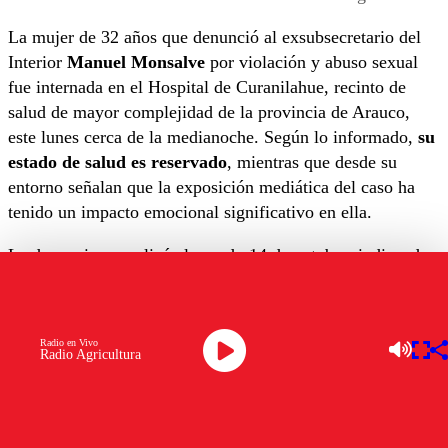
La mujer de 32 años que denunció al exsubsecretario del
Interior
Manuel Monsalve
por violación y abuso sexual
fue internada en el Hospital de Curanilahue, recinto de
salud de mayor complejidad de la provincia de Arauco,
este lunes cerca de la medianoche. Según lo informado,
su
estado de salud es reservado
, mientras que desde su
entorno señalan que la exposición mediática del caso ha
tenido un impacto emocional significativo en ella.
La denuncia se realizó el pasado 14 de octubre, indicando
que los hechos ocurrieron el
22 y 23 de septiembre
.
Según el relato, luego de una reunión social en la que
consumieron alcohol, Monsalve habría llevado a la
Radio en Vivo
denunciante a un hotel, donde se habrían concretado los
Radio Agricultura
delitos acusados.
Manuel Monsalve fue formalizado por los delitos de
violación y abuso sexual y se encuentra bajo prisión