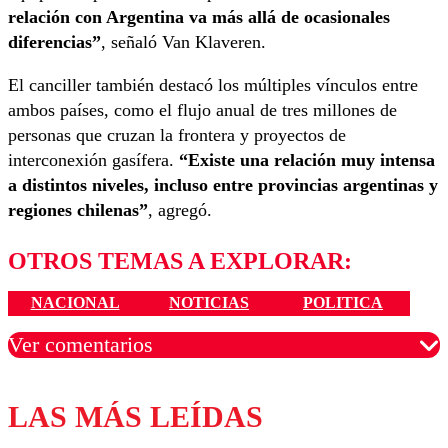
relación con Argentina va más allá de ocasionales
diferencias”
, señaló Van Klaveren.
El canciller también destacó los múltiples vínculos entre
ambos países, como el flujo anual de tres millones de
personas que cruzan la frontera y proyectos de
interconexión gasífera.
“Existe una relación muy intensa
a distintos niveles, incluso entre provincias argentinas y
regiones chilenas”
, agregó.
OTROS TEMAS A EXPLORAR:
NACIONAL
NOTICIAS
POLITICA
Ver comentarios
LAS MÁS LEÍDAS
Los comentarios son moderados para garantizar un
diálogo respetuoso.