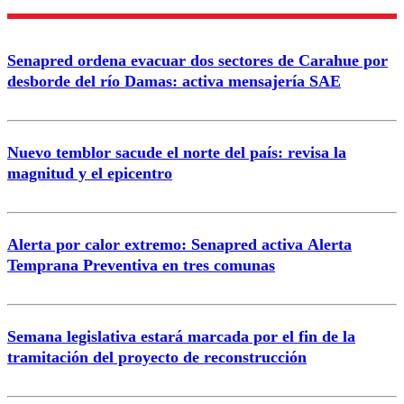
Nombre
Senapred ordena evacuar dos sectores de Carahue por
Correo
desborde del río Damas: activa mensajería SAE
Nuevo temblor sacude el norte del país: revisa la
magnitud y el epicentro
Enviar comentario
Alerta por calor extremo: Senapred activa Alerta
Temprana Preventiva en tres comunas
Semana legislativa estará marcada por el fin de la
tramitación del proyecto de reconstrucción