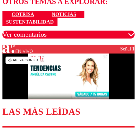
OTROS TEMAS A EXPLORAR:
COTRISA
NOTICIAS
SUSTENTABILIDAD
Ver comentarios
Señal 1
EN VIVO
Los comentarios son moderados para garantizar un
diálogo respetuoso.
Nombre
Correo
LAS MÁS LEÍDAS
Enviar comentario