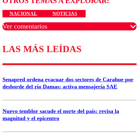
OTROS TEMAS A EXPLORAR:
NACIONAL
NOTICIAS
Ver comentarios
LAS MÁS LEÍDAS
Los comentarios son moderados para garantizar un
diálogo respetuoso.
Nombre
Senapred ordena evacuar dos sectores de Carahue por
Correo
desborde del río Damas: activa mensajería SAE
Nuevo temblor sacude el norte del país: revisa la
magnitud y el epicentro
Enviar comentario