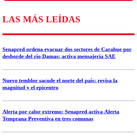
LAS MÁS LEÍDAS
Los comentarios son moderados para garantizar un
diálogo respetuoso.
Nombre
Senapred ordena evacuar dos sectores de Carahue por
Correo
desborde del río Damas: activa mensajería SAE
Nuevo temblor sacude el norte del país: revisa la
magnitud y el epicentro
Enviar comentario
Alerta por calor extremo: Senapred activa Alerta
Temprana Preventiva en tres comunas