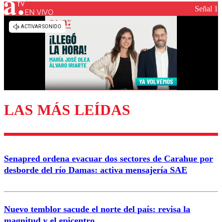
Señal 1
EN VIVO
Los comentarios son moderados para garantizar un
diálogo respetuoso.
Nombre
Correo
LAS MÁS LEÍDAS
Enviar comentario
Senapred ordena evacuar dos sectores de Carahue por
desborde del río Damas: activa mensajería SAE
Nuevo temblor sacude el norte del país: revisa la
magnitud y el epicentro