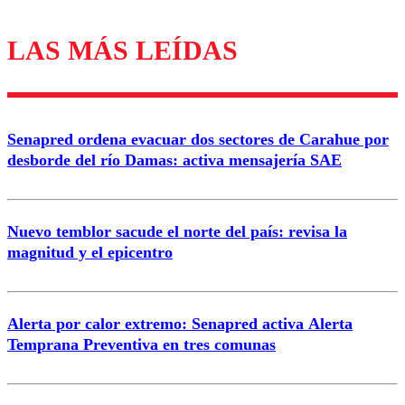
LAS MÁS LEÍDAS
Los comentarios son moderados para garantizar un
diálogo respetuoso.
Nombre
Senapred ordena evacuar dos sectores de Carahue por
Correo
desborde del río Damas: activa mensajería SAE
Nuevo temblor sacude el norte del país: revisa la
magnitud y el epicentro
Enviar comentario
Alerta por calor extremo: Senapred activa Alerta
Temprana Preventiva en tres comunas