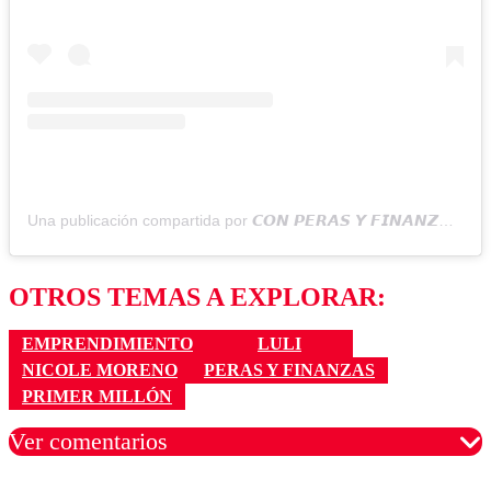
Una publicación compartida por 𝘾𝙊𝙉 𝙋𝙀𝙍𝘼𝙎 𝙔 𝙁𝙄𝙉𝘼𝙉𝙕𝘼𝙎 (@perasyfinanzas)
OTROS TEMAS A EXPLORAR:
EMPRENDIMIENTO
LULI
NICOLE MORENO
PERAS Y FINANZAS
PRIMER MILLÓN
Ver comentarios