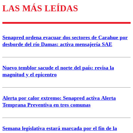
LAS MÁS LEÍDAS
Los comentarios son moderados para garantizar un
diálogo respetuoso.
Nombre
Senapred ordena evacuar dos sectores de Carahue por
Correo
desborde del río Damas: activa mensajería SAE
Nuevo temblor sacude el norte del país: revisa la
magnitud y el epicentro
Enviar comentario
Alerta por calor extremo: Senapred activa Alerta
Temprana Preventiva en tres comunas
Semana legislativa estará marcada por el fin de la