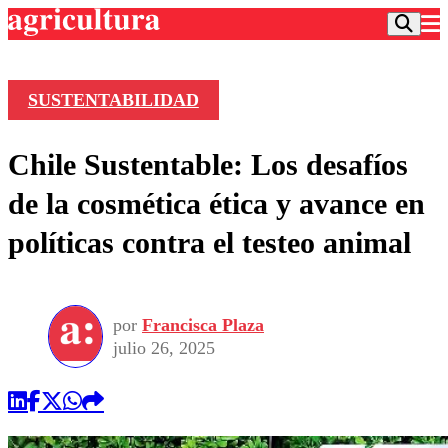
SUSTENTABILIDAD
Podcast
Chile Sustentable: Los desafíos
Frecuencias
Agricultura TV
de la cosmética ética y avance en
Deportes
políticas contra el testeo animal
Entretención
Colo Colo
Noticias
Motor
Vida Social
Otros Deportes
Dato Practico
Publicaciones en medios
por
Francisca Plaza
Seleccion Chilena
Economía
Opinión
julio 26, 2025
Torneo Internacional
Internacional
Programas
Torneo Nacional
Nacional
Comercial
Universidad Católica
Política
Universidad de Chile
Sustentabilidad