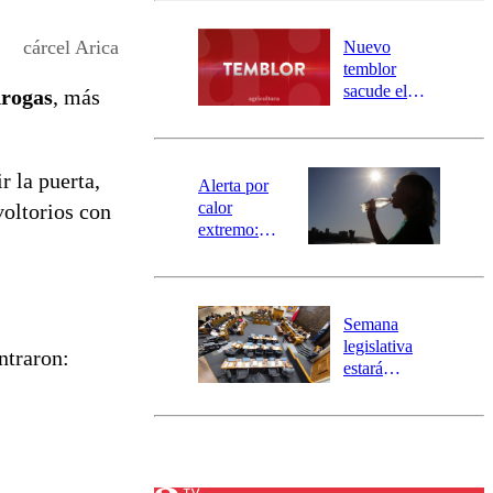
desborde del
río Damas:
cárcel Arica
Nuevo
activa
temblor
mensajería
sacude el
drogas
, más
SAE
norte del país:
revisa la
magnitud y el
r la puerta,
epicentro
Alerta por
calor
voltorios con
extremo:
Senapred
activa Alerta
Temprana
Preventiva en
Semana
tres comunas
legislativa
ntraron:
estará
marcada por
el fin de la
tramitación
del proyecto
de