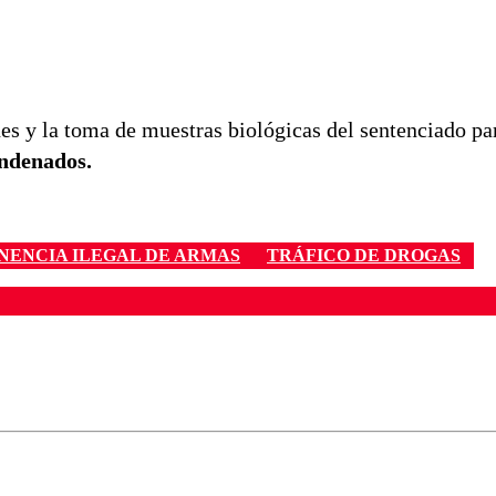
es y la toma de muestras biológicas del sentenciado pa
ondenados.
NENCIA ILEGAL DE ARMAS
TRÁFICO DE DROGAS
ados para garantizar un diálogo respetuoso.
Correo