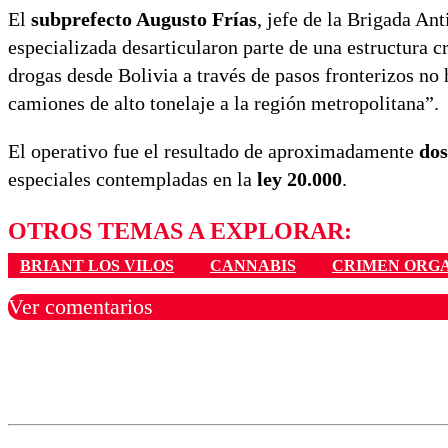
El
subprefecto Augusto Frías
, jefe de la Brigada An
especializada desarticularon parte de una estructura 
drogas desde Bolivia a través de pasos fronterizos no 
camiones de alto tonelaje a la región metropolitana”.
El operativo fue el resultado de aproximadamente
dos
especiales contempladas en la
ley 20.000
.
OTROS TEMAS A EXPLORAR:
BRIANT LOS VILOS
CANNABIS
CRIMEN ORG
Ver comentarios
Los comentarios son moder
Nombre