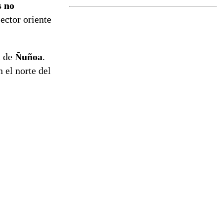
s no
el fin de la
tramitación
ector oriente
del proyecto
de
reconstrucción
a de
Ñuñoa
.
 el norte del