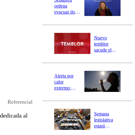
ordena
evacuar dos
sectores de
Carahue por
desborde del
río Damas:
Nuevo
activa
temblor
mensajería
sacude el
SAE
norte del país:
revisa la
magnitud y el
epicentro
Alerta por
calor
extremo:
Senapred
activa Alerta
Referencial
Temprana
Preventiva en
Semana
 dedicada al
tres comunas
legislativa
estará
marcada por