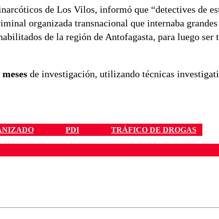
tinarcóticos de Los Vilos, informó que “detectives de es
criminal organizada transnacional que internaba grande
habilitados de la región de Antofagasta, para luego ser 
 meses
de investigación, utilizando técnicas investigat
ANIZADO
PDI
TRÁFICO DE DROGAS
ados para garantizar un diálogo respetuoso.
Correo