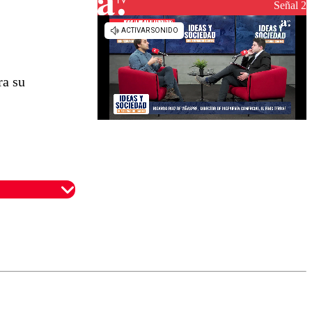
reconstrucción
Señal 2
ra su