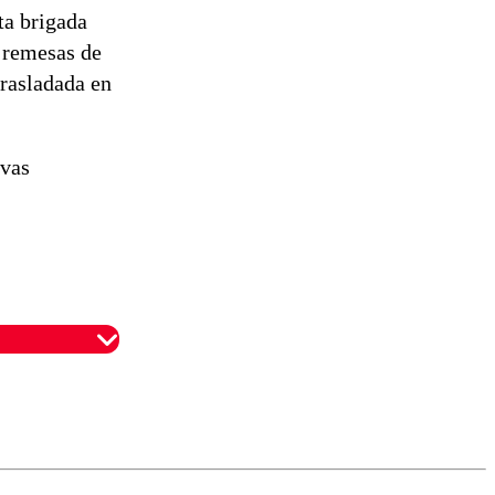
ta brigada
s remesas de
trasladada en
ivas