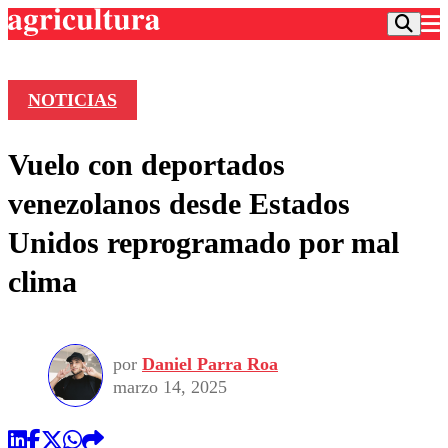
NOTICIAS
Podcast
Vuelo con deportados
Frecuencias
Agricultura TV
venezolanos desde Estados
Deportes
Unidos reprogramado por mal
Entretención
Colo Colo
Noticias
clima
Motor
Vida Social
Otros Deportes
Dato Practico
Publicaciones en medios
Seleccion Chilena
Economía
Opinión
Torneo Internacional
Internacional
por
Daniel Parra Roa
Programas
Torneo Nacional
Nacional
marzo 14, 2025
Comercial
Universidad Católica
Política
Universidad de Chile
Sustentabilidad