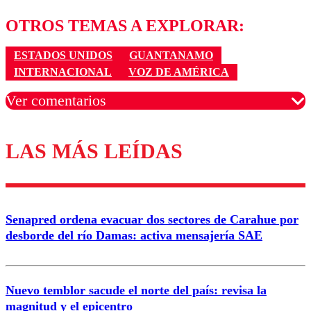
OTROS TEMAS A EXPLORAR:
ESTADOS UNIDOS
GUANTANAMO
INTERNACIONAL
VOZ DE AMÉRICA
Ver comentarios
LAS MÁS LEÍDAS
Los comentarios son moderados para garantizar un
diálogo respetuoso.
Nombre
Senapred ordena evacuar dos sectores de Carahue por
Correo
desborde del río Damas: activa mensajería SAE
Nuevo temblor sacude el norte del país: revisa la
magnitud y el epicentro
Enviar comentario