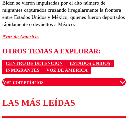
Biden se vieron impulsadas por el alto número de
migrantes capturados cruzando irregularmente la frontera
entre Estados Unidos y México, quienes fueron deportados
rápidamente o devueltos a México.
*Voz de América.
OTROS TEMAS A EXPLORAR:
CENTRO DE DETENCIÓN
ESTADOS UNIDOS
INMIGRANTES
VOZ DE AMÉRICA
Ver comentarios
LAS MÁS LEÍDAS
Los comentarios son moderados para garantizar un
diálogo respetuoso.
Nombre