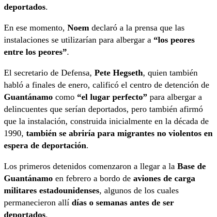
deportados
.
En ese momento,
Noem
declaró a la prensa que las
instalaciones se utilizarían para albergar a
“los peores
entre los peores”
.
El secretario de Defensa,
Pete Hegseth
, quien también
habló a finales de enero, calificó el centro de detención de
Guantánamo
como
“el lugar perfecto”
para albergar a
delincuentes que serían deportados, pero también afirmó
que la instalación, construida inicialmente en la década de
1990,
también se abriría para migrantes no violentos en
espera de deportación
.
Los primeros detenidos comenzaron a llegar a la
Base de
Guantánamo
en febrero a bordo de
aviones de carga
militares estadounidenses
, algunos de los cuales
permanecieron allí
días o semanas antes de ser
deportados
.