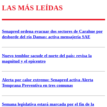
LAS MÁS LEÍDAS
Los comentarios son moderados para garantizar un
diálogo respetuoso.
Nombre
Senapred ordena evacuar dos sectores de Carahue por
Correo
desborde del río Damas: activa mensajería SAE
Nuevo temblor sacude el norte del país: revisa la
magnitud y el epicentro
Enviar comentario
Alerta por calor extremo: Senapred activa Alerta
Temprana Preventiva en tres comunas
Semana legislativa estará marcada por el fin de la