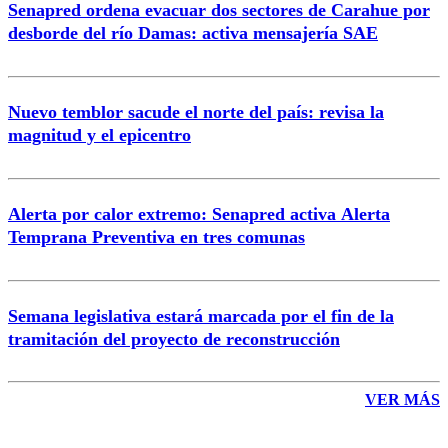
Senapred ordena evacuar dos sectores de Carahue por
Correo
desborde del río Damas: activa mensajería SAE
Nuevo temblor sacude el norte del país: revisa la
magnitud y el epicentro
Enviar comentario
Alerta por calor extremo: Senapred activa Alerta
Temprana Preventiva en tres comunas
Semana legislativa estará marcada por el fin de la
tramitación del proyecto de reconstrucción
VER MÁS