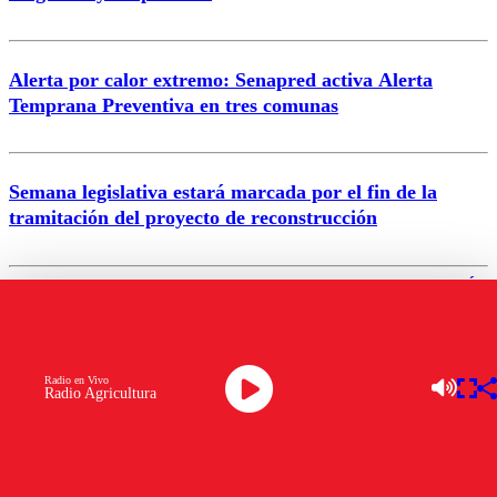
Alerta por calor extremo: Senapred activa Alerta
Temprana Preventiva en tres comunas
Semana legislativa estará marcada por el fin de la
tramitación del proyecto de reconstrucción
VER MÁS
Radio en Vivo
Radio Agricultura
INTERNACIONAL
Departamento de Educación de