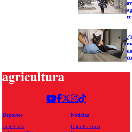
av
ag
re
¿T
ma
no
cu
Deportes
Noticias
Colo Colo
Dato Practico