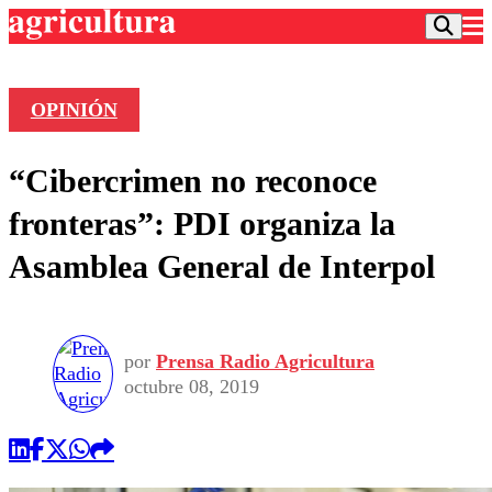
OPINIÓN
Podcast
“Cibercrimen no reconoce
Frecuencias
Agricultura TV
fronteras”: PDI organiza la
Deportes
Asamblea General de Interpol
Entretención
Colo Colo
Noticias
Motor
Vida Social
Otros Deportes
Dato Practico
Publicaciones en medios
por
Prensa Radio Agricultura
Seleccion Chilena
Economía
Opinión
octubre 08, 2019
Torneo Internacional
Internacional
Programas
Torneo Nacional
Nacional
Comercial
Universidad Católica
Política
Universidad de Chile
Sustentabilidad