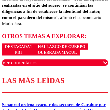
realizadas en el sitio del suceso, se continúan las
diligencias a fin de establecer la identidad del autor,
como el paradero del mismo
“, afirmó el subcomisario
Mario Jara.
OTROS TEMAS A EXPLORAR:
DESTACADA1
HALLAZGO DE CUERPO
PDI
QUEBRADA MACUL
Ver comentarios
LAS MÁS LEÍDAS
Los comentarios son moderados para garantizar un
diálogo respetuoso.
Nombre
Senapred ordena evacuar dos sectores de Carahue por
Correo