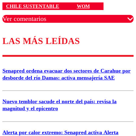
CHILE SUSTENTABLE
WOM
Ver comentarios
LAS MÁS LEÍDAS
Los comentarios son moderados para garantizar un
diálogo respetuoso.
Nombre
Senapred ordena evacuar dos sectores de Carahue por
Correo
desborde del río Damas: activa mensajería SAE
Nuevo temblor sacude el norte del país: revisa la
magnitud y el epicentro
Enviar comentario
Alerta por calor extremo: Senapred activa Alerta