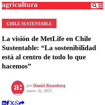
CHILE SUSTENTABLE
Podcast
La visión de MetLife en Chile
Frecuencias
Agricultura TV
Sustentable: “La sostenibilidad
Deportes
está al centro de todo lo que
Entretención
Colo Colo
Noticias
hacemos”
Motor
Vida Social
Otros Deportes
Dato Practico
Publicaciones en medios
Seleccion Chilena
Economía
Opinión
Torneo Internacional
Internacional
por
Daniel Rosenberg
Programas
Torneo Nacional
Nacional
enero 16, 2025
Comercial
Universidad Católica
Política
Universidad de Chile
Sustentabilidad