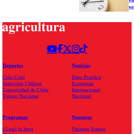
vo
ve
Deportes
Noticias
Colo Colo
Dato Practico
Seleccion Chilena
Economía
Universidad de Chile
Internacional
Torneo Nacional
Nacional
Programas
Nosotros
LLegó la hora
Quienes Somos