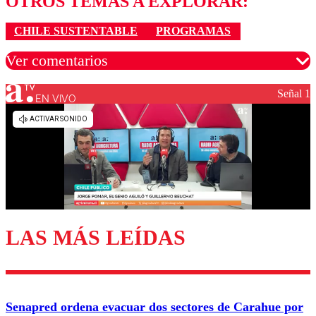
OTROS TEMAS A EXPLORAR:
CHILE SUSTENTABLE
PROGRAMAS
Ver comentarios
Señal 1
EN VIVO
Los comentarios son moderados para garantizar un
diálogo respetuoso.
Nombre
Correo
LAS MÁS LEÍDAS
Enviar comentario
Senapred ordena evacuar dos sectores de Carahue por