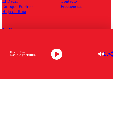
El Radar
Contacto
Enfoqué Público
Frecuencias
Hoja de Ruta
Tarifas
Comercial
Tarifas Servel Radio
Radio en Vivo
Radio Agricultura
Radio en Vivo
TV en Vivo
Descarga la APP