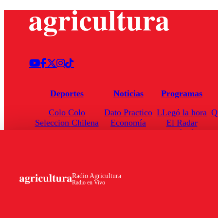
Deportes
Noticias
Programas
Colo Colo
Dato Practico
LLegó la hora
Q
Seleccion Chilena
Economía
El Radar
Universidad de Chile
Internacional
Enfoqué Público
Torneo Nacional
Nacional
Hoja de Ruta
Radio Agricultura
Radio en Vivo