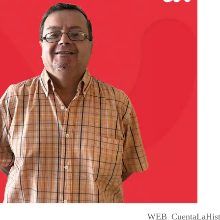
WEB_CuentaLaHist