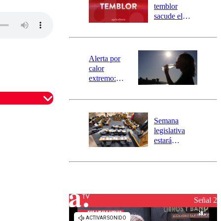
activa
temblor
mensajería
sacude el
SAE
norte del país:
revisa la
magnitud y el
epicentro
Alerta por
calor
extremo:
Senapred
activa Alerta
Temprana
Preventiva en
Semana
tres comunas
legislativa
estará
marcada por
el fin de la
tramitación
del proyecto
de
reconstrucción
Señal 2
omentario