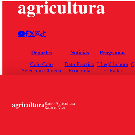
Deportes
Noticias
Programas
Colo Colo
Dato Practico
LLegó la hora
Q
Seleccion Chilena
Economía
El Radar
Universidad de Chile
Internacional
Enfoqué Público
Torneo Nacional
Nacional
Hoja de Ruta
Radio Agricultura
Radio en Vivo