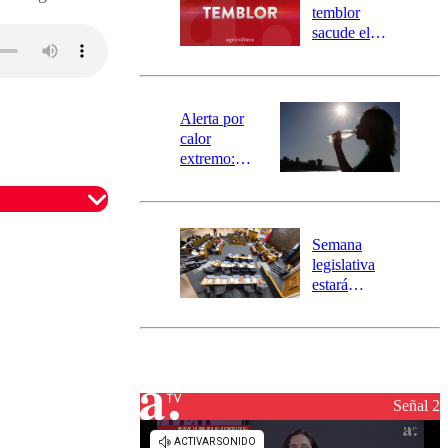
activa
temblor
mensajería
sacude el
SAE
norte del país:
revisa la
magnitud y el
epicentro
Alerta por
calor
extremo:
Senapred
activa Alerta
Temprana
Preventiva en
Semana
tres comunas
legislativa
estará
marcada por
el fin de la
tramitación
del proyecto
de
reconstrucción
Señal 2
omentario