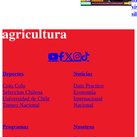
vi
si
Deportes
Noticias
Colo Colo
Dato Practico
Seleccion Chilena
Economía
Universidad de Chile
Internacional
Torneo Nacional
Nacional
Programas
Nosotros