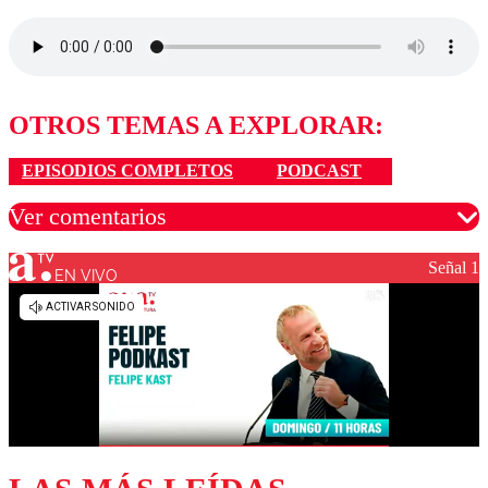
OTROS TEMAS A EXPLORAR:
EPISODIOS COMPLETOS
PODCAST
Ver comentarios
Señal 1
EN VIVO
Los comentarios son moderados para garantizar un
diálogo respetuoso.
Nombre
Correo