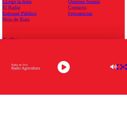
LLegó la hora
Quienes Somos
El Radar
Contacto
Enfoqué Público
Frecuencias
Hoja de Ruta
Tarifas
Comercial
Tarifas Servel Radio
Radio en Vivo
Radio Agricultura
Radio en Vivo
TV en Vivo
Descarga la APP