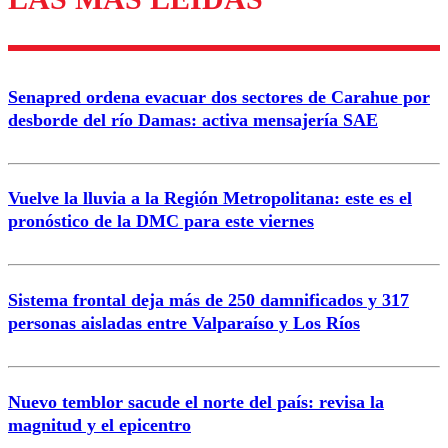
diálogo respetuoso.
Nombre
Senapred ordena evacuar dos sectores de Carahue por
Correo
desborde del río Damas: activa mensajería SAE
Vuelve la lluvia a la Región Metropolitana: este es el
pronóstico de la DMC para este viernes
Enviar comentario
Sistema frontal deja más de 250 damnificados y 317
personas aisladas entre Valparaíso y Los Ríos
Nuevo temblor sacude el norte del país: revisa la
magnitud y el epicentro