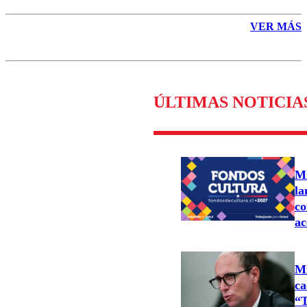
VER MÁS
ÚLTIMAS NOTICIA
Mi
la
co
ac
Mi
ca
“T