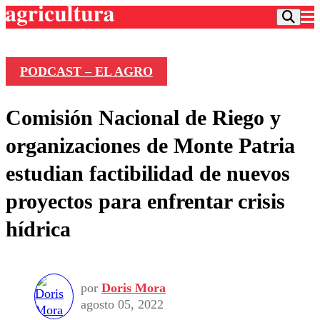
PODCAST – EL AGRO
Podcast
Comisión Nacional de Riego y
Frecuencias
Agricultura TV
organizaciones de Monte Patria
Deportes
estudian factibilidad de nuevos
Entretención
Colo Colo
Noticias
proyectos para enfrentar crisis
Motor
Vida Social
Otros Deportes
Dato Practico
hídrica
Publicaciones en medios
Seleccion Chilena
Economía
Opinión
Torneo Internacional
Internacional
Programas
Torneo Nacional
Nacional
Comercial
por
Doris Mora
Universidad Católica
Política
agosto 05, 2022
Universidad de Chile
Sustentabilidad