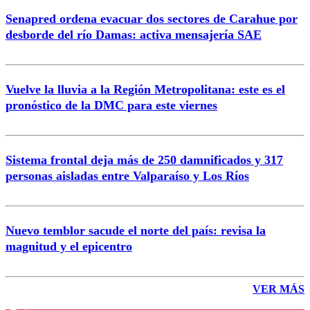
Senapred ordena evacuar dos sectores de Carahue por
desborde del río Damas: activa mensajería SAE
Vuelve la lluvia a la Región Metropolitana: este es el
pronóstico de la DMC para este viernes
Sistema frontal deja más de 250 damnificados y 317
personas aisladas entre Valparaíso y Los Ríos
Nuevo temblor sacude el norte del país: revisa la
magnitud y el epicentro
VER MÁS