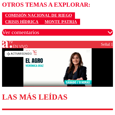
OTROS TEMAS A EXPLORAR:
COMISIÓN NACIONAL DE RIEGO
CRISIS HÍDRICA
MONTE PATRIA
Ver comentarios
Señal 1
EN VIVO
Los comentarios son moderados para garantizar un
diálogo respetuoso.
Nombre
Correo
LAS MÁS LEÍDAS
Enviar comentario