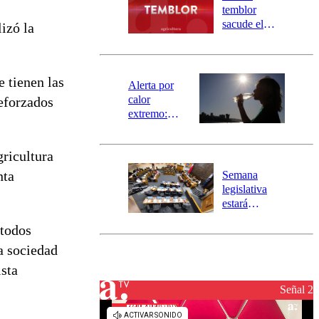
activa
temblor
mensajería
sacude el
izó la
SAE
norte del país:
revisa la
magnitud y el
e tienen las
epicentro
Alerta por
calor
reforzados
extremo:
Senapred
activa Alerta
ricultura
Temprana
Preventiva en
nta
Semana
tres comunas
legislativa
estará
marcada por
 todos
el fin de la
tramitación
a sociedad
del proyecto
ista
de
reconstrucción
Señal 2