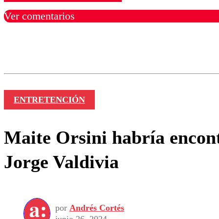
Ver comentarios
Los comentarios son moder
Nombre
ENTRETENCIÓN
Maite Orsini habría encon
Jorge Valdivia
por
Andrés Cortés
junio 26, 2024