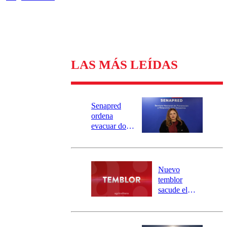
LAS MÁS LEÍDAS
Senapred
ordena
evacuar dos
sectores de
Carahue por
desborde del
río Damas:
Nuevo
activa
temblor
mensajería
sacude el
SAE
norte del país:
revisa la
magnitud y el