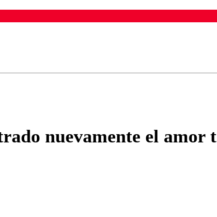
ados para garantizar un diálogo respetuoso.
Correo
Enviar c
trado nuevamente el amor tr