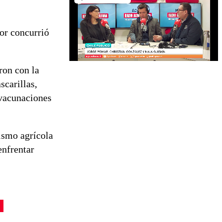
or concurrió
ron con la
carillas,
 vacunaciones
ismo agrícola
enfrentar