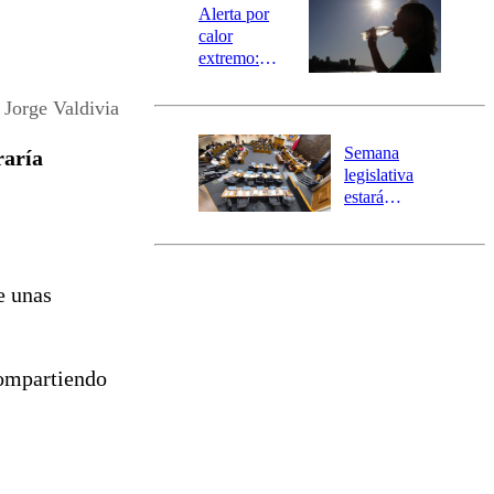
epicentro
Alerta por
calor
extremo:
Senapred
activa Alerta
 Jorge Valdivia
Temprana
Preventiva en
Semana
raría
tres comunas
legislativa
estará
marcada por
el fin de la
tramitación
del proyecto
e unas
de
reconstrucción
ompartiendo