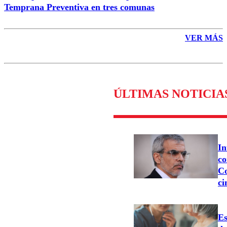
Temprana Preventiva en tres comunas
VER MÁS
ÚLTIMAS NOTICIA
In
co
Co
ci
Es