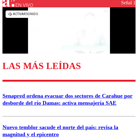
Señal 1
EN VIVO
Los comentarios son moderados para garantizar un
diálogo respetuoso.
Nombre
Correo
LAS MÁS LEÍDAS
Enviar comentario
Senapred ordena evacuar dos sectores de Carahue por
desborde del río Damas: activa mensajería SAE
Nuevo temblor sacude el norte del país: revisa la
magnitud y el epicentro