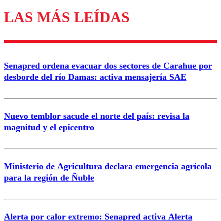
LAS MÁS LEÍDAS
Los comentarios son moderados para garantizar un
diálogo respetuoso.
Nombre
Senapred ordena evacuar dos sectores de Carahue por
Correo
desborde del río Damas: activa mensajería SAE
Nuevo temblor sacude el norte del país: revisa la
magnitud y el epicentro
Enviar comentario
Ministerio de Agricultura declara emergencia agrícola
para la región de Ñuble
Alerta por calor extremo: Senapred activa Alerta