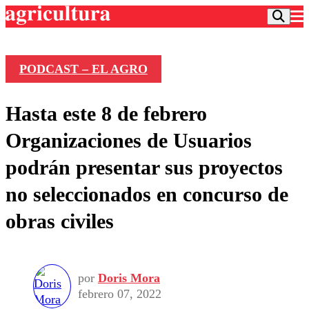
PODCAST – EL AGRO
Podcast
Hasta este 8 de febrero
Frecuencias
Agricultura TV
Organizaciones de Usuarios
Deportes
podrán presentar sus proyectos
Entretención
Colo Colo
Noticias
no seleccionados en concurso de
Motor
Vida Social
Otros Deportes
Dato Practico
obras civiles
Publicaciones en medios
Seleccion Chilena
Economía
Opinión
Torneo Internacional
Internacional
Programas
Torneo Nacional
Nacional
Comercial
por
Doris Mora
Universidad Católica
Política
febrero 07, 2022
Universidad de Chile
Sustentabilidad