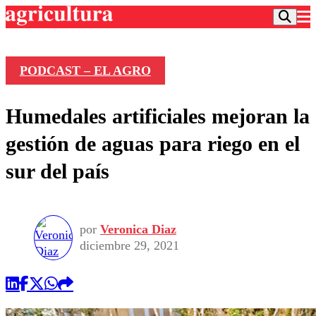
PODCAST – EL AGRO
Podcast
Humedales artificiales mejoran la
Frecuencias
Agricultura TV
gestión de aguas para riego en el
Deportes
sur del país
Entretención
Colo Colo
Noticias
Motor
Vida Social
Otros Deportes
Dato Practico
Publicaciones en medios
por
Veronica Diaz
Seleccion Chilena
Economía
Opinión
diciembre 29, 2021
Torneo Internacional
Internacional
Programas
Torneo Nacional
Nacional
Comercial
Universidad Católica
Política
Universidad de Chile
Sustentabilidad