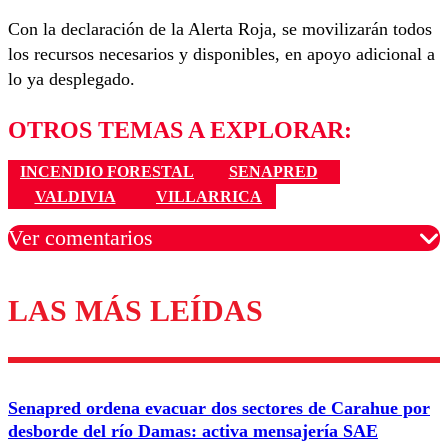
Con la declaración de la Alerta Roja, se movilizarán todos
los recursos necesarios y disponibles, en apoyo adicional a
lo ya desplegado.
OTROS TEMAS A EXPLORAR:
INCENDIO FORESTAL
SENAPRED
VALDIVIA
VILLARRICA
Ver comentarios
LAS MÁS LEÍDAS
Los comentarios son moderados para garantizar un
diálogo respetuoso.
Nombre
Senapred ordena evacuar dos sectores de Carahue por
Correo
desborde del río Damas: activa mensajería SAE