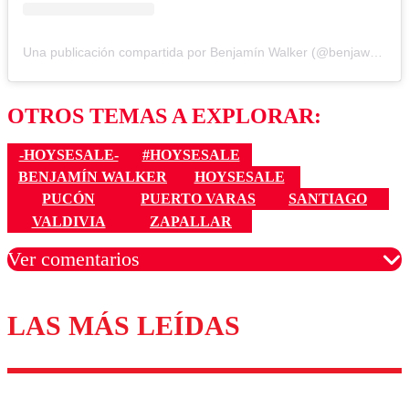
Una publicación compartida por Benjamín Walker (@benjawalker)
OTROS TEMAS A EXPLORAR:
-HOYSESALE-
#HOYSESALE
BENJAMÍN WALKER
HOYSESALE
PUCÓN
PUERTO VARAS
SANTIAGO
VALDIVIA
ZAPALLAR
Ver comentarios
LAS MÁS LEÍDAS
Los comentarios son moderados para garantizar un
diálogo respetuoso.
Nombre