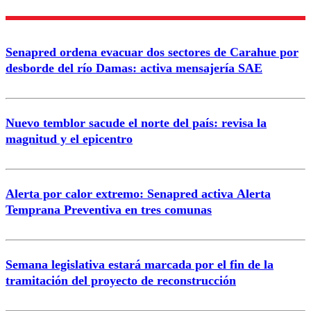
Nombre
Senapred ordena evacuar dos sectores de Carahue por
Correo
desborde del río Damas: activa mensajería SAE
Nuevo temblor sacude el norte del país: revisa la
magnitud y el epicentro
Enviar comentario
Alerta por calor extremo: Senapred activa Alerta
Temprana Preventiva en tres comunas
Semana legislativa estará marcada por el fin de la
tramitación del proyecto de reconstrucción