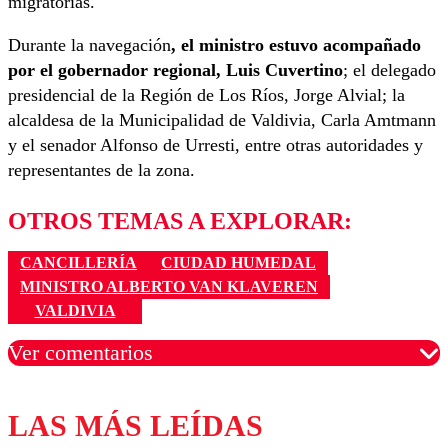
migratorias.
Durante la navegación
, el ministro estuvo acompañado
por el gobernador regional, Luis Cuvertino
; el delegado
presidencial de la Región de Los Ríos, Jorge Alvial; la
alcaldesa de la Municipalidad de Valdivia, Carla Amtmann
y el senador Alfonso de Urresti, entre otras autoridades y
representantes de la zona.
OTROS TEMAS A EXPLORAR:
CANCILLERÍA
CIUDAD HUMEDAL
MINISTRO ALBERTO VAN KLAVEREN
VALDIVIA
Ver comentarios
LAS MÁS LEÍDAS
Los comentarios son moderados para garantizar un
diálogo respetuoso.