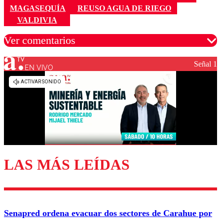
MAGASEQUÍA
REUSO AGUA DE RIEGO
VALDIVIA
Ver comentarios
Señal 1
EN VIVO
Los comentarios son moderados para garantizar un
diálogo respetuoso.
Nombre
Correo
LAS MÁS LEÍDAS
Enviar comentario
Senapred ordena evacuar dos sectores de Carahue por