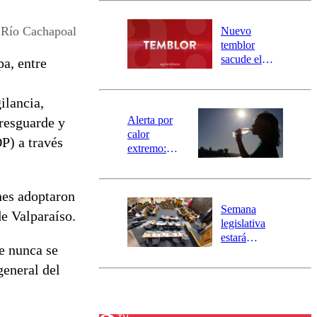
desborde del
río Damas:
 Río Cachapoal
Nuevo
activa
temblor
mensajería
sacude el
a, entre
SAE
norte del país:
revisa la
ilancia,
magnitud y el
epicentro
Alerta por
 resguarde y
calor
P) a través
extremo:
Senapred
activa Alerta
Temprana
nes adoptaron
Preventiva en
Semana
de Valparaíso.
tres comunas
legislativa
estará
ue nunca se
marcada por
el fin de la
general del
tramitación
del proyecto
de