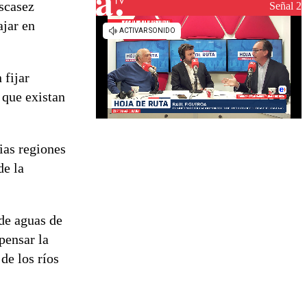
escasez
reconstrucción
Señal 2
ajar en
 fijar
 que existan
ias regiones
de la
 de aguas de
pensar la
de los ríos