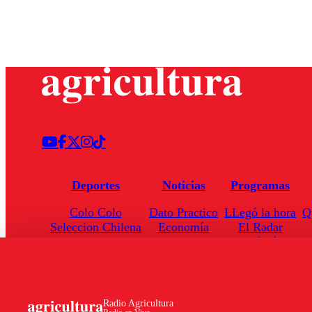
Deportes
Noticias
Programas
Colo Colo
Dato Practico
LLegó la hora
Q
Seleccion Chilena
Economía
El Radar
Universidad de Chile
Internacional
Enfoqué Público
Torneo Nacional
Nacional
Hoja de Ruta
Radio Agricultura