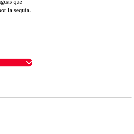
aguas que
or la sequía.
omentario