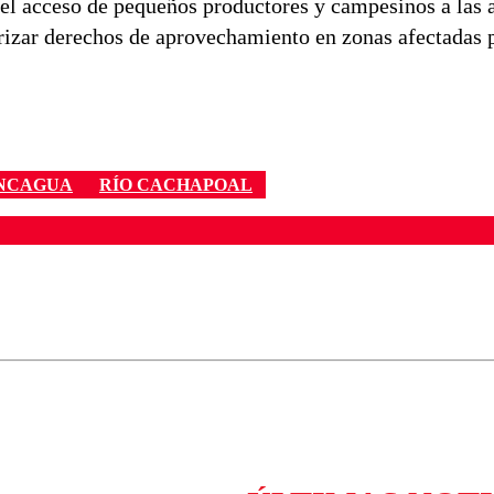
el acceso de pequeños productores y campesinos a las 
rizar derechos de aprovechamiento en zonas afectadas p
ONCAGUA
RÍO CACHAPOAL
ados para garantizar un diálogo respetuoso.
Correo
Enviar c