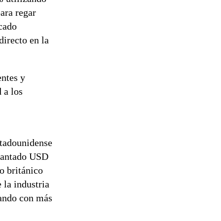
ara regar
icado
directo en la
entes y
 a los
stadounidense
evantado USD
o británico
la industria
tando con más