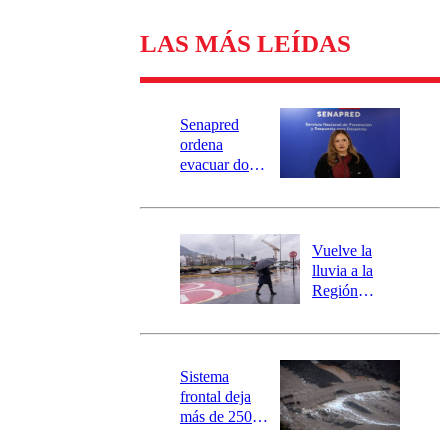
LAS MÁS LEÍDAS
Senapred
ordena
evacuar dos
sectores de
Carahue por
desborde del
río Damas:
Vuelve la
activa
lluvia a la
mensajería
Región
SAE
Metropolitana:
este es el
pronóstico de
la DMC para
Sistema
este viernes
frontal deja
más de 250
damnificados