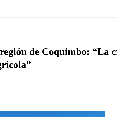
ados para garantizar un diálogo respetuoso.
Correo
Enviar c
 región de Coquimbo: “La cr
grícola”