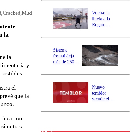
desborde del
río Damas:
ed,Cracked,Mud
Vuelve la
activa
lluvia a la
mensajería
Región
otente
SAE
Metropolitana:
n la
este es el
pronóstico de
la DMC para
Sistema
este viernes
frontal deja
ne la
más de 250
alimentaria y
damnificados
bustibles.
y 317
personas
aisladas entre
stra el
Nuevo
Valparaíso y
temblor
prevé que la
Los Ríos
sacude el
mundo.
norte del país:
revisa la
magnitud y el
 línea con
epicentro
arámetros