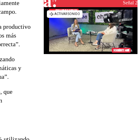
viamente
Señal 2
 campo.
ma productivo
mos más
rrecta”.
izando
máticas y
ua”.
, que
n
% utilizando