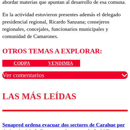
abordar materias que apuntan al desarrollo de esa comuna.
En la actividad estuvieron presentes además el delegado
presidencial regional, Ricardo Sanzana; consejeros
regionales, concejales, funcionarios municipales y
comunidad de Camarones.
OTROS TEMAS A EXPLORAR:
CODPA
VENDIMIA
Ver comentarios
LAS MÁS LEÍDAS
Los comentarios son moderados para garantizar un
diálogo respetuoso.
Nombre
Senapred ordena evacuar dos sectores de Carahue por
Correo