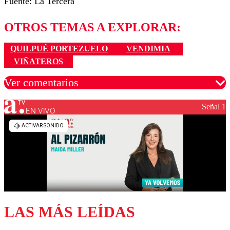
Fuente: La Tercera
OTROS TEMAS A EXPLORAR:
QUILPUÉ PORTEZUELO
VENDIMIA
VIÑATEROS
Ver comentarios
Señal 1
EN VIVO
Los comentarios son moderados para garantizar un
diálogo respetuoso.
Nombre
Correo
LAS MÁS LEÍDAS