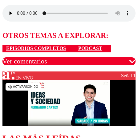
OTROS TEMAS A EXPLORAR:
EPISODIOS COMPLETOS
PODCAST
Ver comentarios
Señal 1
EN VIVO
Los comentarios son moderados para garantizar un
diálogo respetuoso.
Nombre
Correo