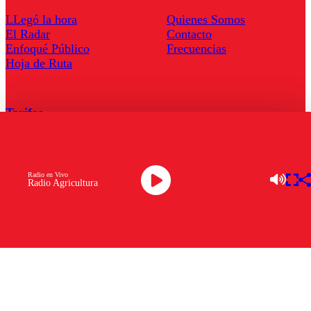
LLegó la hora
Quienes Somos
El Radar
Contacto
Enfoqué Público
Frecuencias
Hoja de Ruta
Tarifas
Comercial
Tarifas Servel Radio
Radio en Vivo
Radio Agricultura
Radio en Vivo
TV en Vivo
Descarga la APP