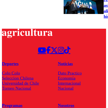
as
al
hí
Deportes
Noticias
Colo Colo
Dato Practico
Seleccion Chilena
Economía
Universidad de Chile
Internacional
Torneo Nacional
Nacional
Programas
Nosotros