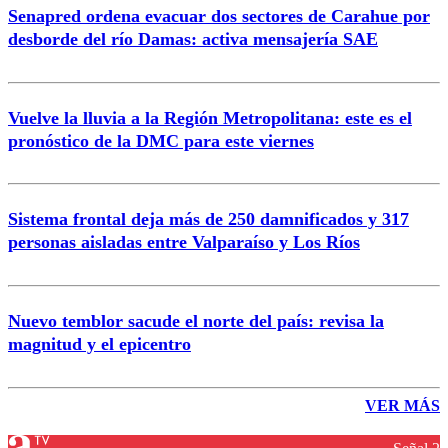
Senapred ordena evacuar dos sectores de Carahue por
desborde del río Damas: activa mensajería SAE
Vuelve la lluvia a la Región Metropolitana: este es el
pronóstico de la DMC para este viernes
Sistema frontal deja más de 250 damnificados y 317
personas aisladas entre Valparaíso y Los Ríos
Nuevo temblor sacude el norte del país: revisa la
magnitud y el epicentro
VER MÁS