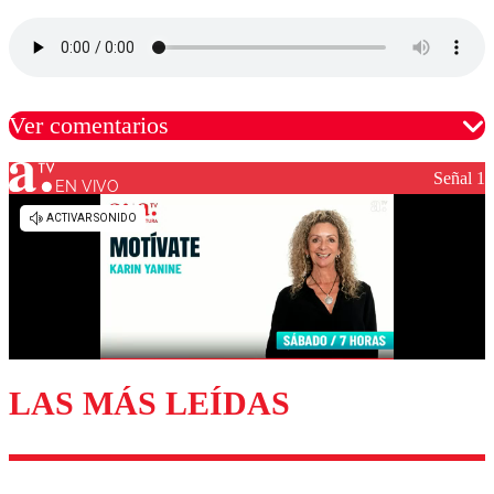
Ver comentarios
Señal 1
EN VIVO
Los comentarios son moderados para garantizar un
diálogo respetuoso.
Nombre
Correo
LAS MÁS LEÍDAS
Enviar comentario