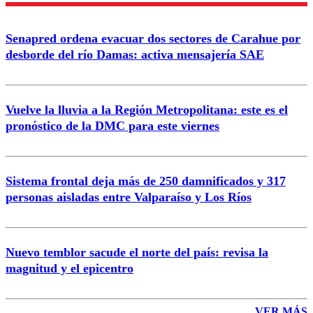
Senapred ordena evacuar dos sectores de Carahue por
Correo
desborde del río Damas: activa mensajería SAE
Vuelve la lluvia a la Región Metropolitana: este es el
pronóstico de la DMC para este viernes
Enviar comentario
Sistema frontal deja más de 250 damnificados y 317
personas aisladas entre Valparaíso y Los Ríos
Nuevo temblor sacude el norte del país: revisa la
magnitud y el epicentro
VER MÁS