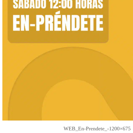
WEB_En-Prendete_-1200×675