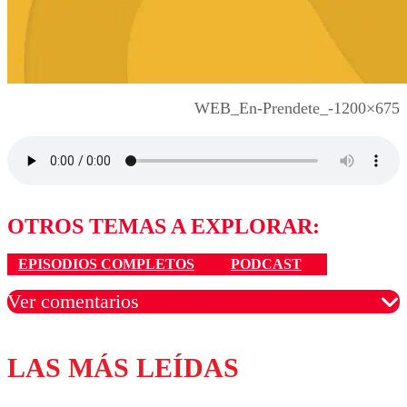
WEB_En-Prendete_-1200×675
OTROS TEMAS A EXPLORAR:
EPISODIOS COMPLETOS
PODCAST
Ver comentarios
LAS MÁS LEÍDAS
Los comentarios son moderados para garantizar un
diálogo respetuoso.
Nombre