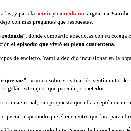
adas, y para la
actriz y comediante
argentina
Yamila
dejó con más preguntas que respuestas.
 redonda
“, donde compartió anécdotas con su colega 
ción el
episodio que vivió en plena cuarentena
.
os de encierro, Yamila decidió incursionar en la pop
te que vos
”, bromeó sobre su situación sentimental de 
un galán extranjero que parecía prometedor.
una cena virtual, una propuesta que ella aceptó con ent
especial, esperando que el encuentro quedara para el r
é la cena, tengo todo listo. Nueve de la noche era. É