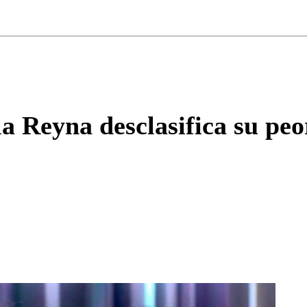
ados para garantizar un diálogo respetuoso.
Correo
Enviar c
 Reyna desclasifica su peor