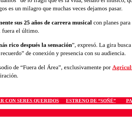
damos” de lo frágil que es la vida, señaló el músico, q
igos es un milagro que muchas veces dejamos pasar.
mente sus
25 años de carrera musical
con planes para 
 fuera el último.
ás rico después la sensación
”, expresó. La gira busca 
 recuerdo” de conexión y presencia con su audiencia.
sodio de “Fuera del Área”, exclusivamente por
Agricul
piración.
R CON SERES QUERIDOS
ESTRENO DE “SOÑÉ”
P