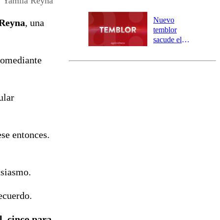
Yamila Reyna
personas
aisladas entre
Nuevo
 Reyna
, una
Valparaíso y
temblor
Los Ríos
sacude el
norte del país:
comediante
revisa la
magnitud y el
epicentro
ular
ese entonces.
usiasmo.
ecuerdo.
l, cinco para