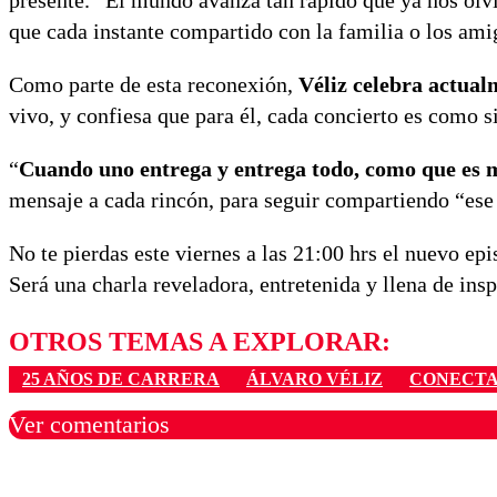
presente. “El mundo avanza tan rápido que ya nos olvi
que cada instante compartido con la familia o los am
Como parte de esta reconexión,
Véliz celebra actual
vivo, y confiesa que para él, cada concierto es como si
“
Cuando uno entrega y entrega todo, como que es m
mensaje a cada rincón, para seguir compartiendo “ese
No te pierdas este viernes a las
21:00
hrs el nuevo epi
Será una charla reveladora, entretenida y llena de ins
OTROS TEMAS A EXPLORAR:
25 AÑOS DE CARRERA
ÁLVARO VÉLIZ
CONECTA
Ver comentarios