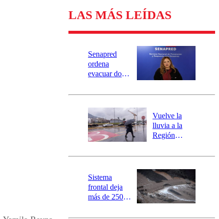
LAS MÁS LEÍDAS
Senapred
ordena
evacuar dos
sectores de
Carahue por
desborde del
río Damas:
Vuelve la
activa
lluvia a la
mensajería
Región
SAE
Metropolitana:
este es el
pronóstico de
la DMC para
Sistema
este viernes
frontal deja
más de 250
damnificados
y 317