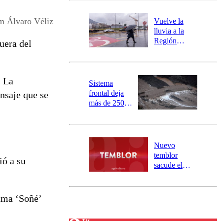
desborde del
río Damas:
m Álvaro Véliz
Vuelve la
activa
lluvia a la
mensajería
Región
uera del
SAE
Metropolitana:
este es el
pronóstico de
. La
la DMC para
Sistema
este viernes
frontal deja
nsaje que se
más de 250
damnificados
y 317
personas
aisladas entre
Nuevo
Valparaíso y
temblor
ió a su
Los Ríos
sacude el
norte del país:
revisa la
magnitud y el
lama ‘Soñé’
epicentro