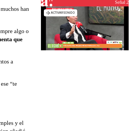
Señal 2
e muchos han
empre algo o
uenta que
ntos a
ese “te
mples y el