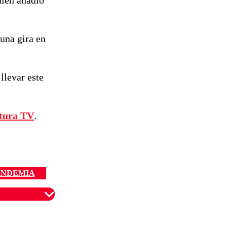
uien añadió
una gira en
llevar este
tura TV
.
ANDEMIA