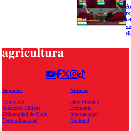
An
re
te
vi
si
Deportes
Noticias
Colo Colo
Dato Practico
Seleccion Chilena
Economía
Universidad de Chile
Internacional
Torneo Nacional
Nacional