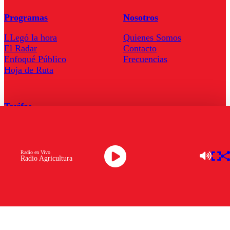
Programas
Nosotros
LLegó la hora
Quienes Somos
El Radar
Contacto
Enfoqué Público
Frecuencias
Hoja de Ruta
Tarifas
Comercial
Tarifas Servel Radio
Radio en Vivo
Radio Agricultura
Radio en Vivo
TV en Vivo
Descarga la APP