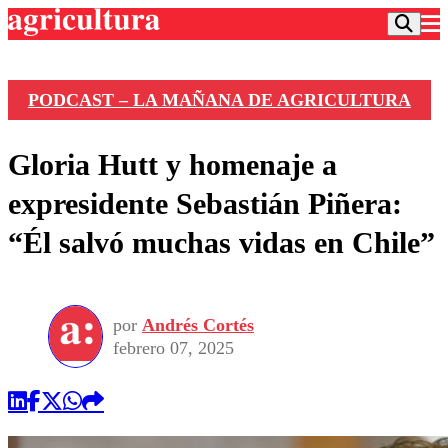
PODCAST – LA MAÑANA DE AGRICULTURA
Podcast
Gloria Hutt y homenaje a
Frecuencias
Agricultura TV
expresidente Sebastián Piñera:
Deportes
“Él salvó muchas vidas en Chile”
Entretención
Colo Colo
Noticias
Motor
Vida Social
Otros Deportes
Dato Practico
Publicaciones en medios
por
Andrés Cortés
Seleccion Chilena
Economía
Opinión
febrero 07, 2025
Torneo Internacional
Internacional
Programas
Torneo Nacional
Nacional
Comercial
Universidad Católica
Política
Universidad de Chile
Sustentabilidad