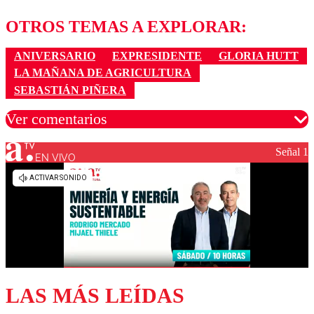
OTROS TEMAS A EXPLORAR:
ANIVERSARIO
EXPRESIDENTE
GLORIA HUTT
LA MAÑANA DE AGRICULTURA
SEBASTIÁN PIÑERA
Ver comentarios
Señal 1
EN VIVO
Los comentarios son moderados para garantizar un
diálogo respetuoso.
Nombre
Correo
LAS MÁS LEÍDAS