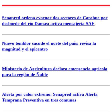
Enviar comentario
Senapred ordena evacuar dos sectores de Carahue por
desborde del río Damas: activa mensajería SAE
Nuevo temblor sacude el norte del país: revisa la
magnitud y el epicentro
Ministerio de Agricultura declara emergencia agrícola
para la región de Ñuble
Alerta por calor extremo: Senapred activa Alerta
Temprana Preventiva en tres comunas