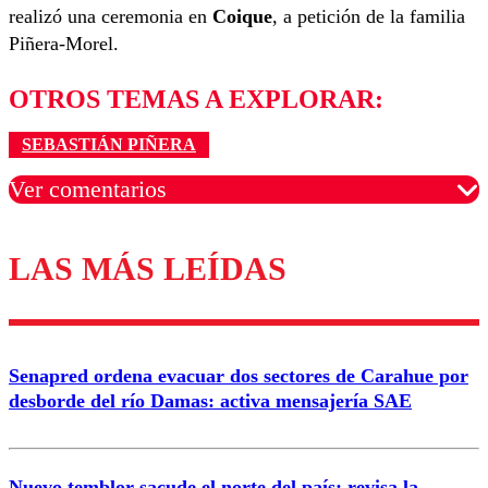
realizó una ceremonia en
Coique
, a petición de la familia
Piñera-Morel.
OTROS TEMAS A EXPLORAR:
SEBASTIÁN PIÑERA
Ver comentarios
LAS MÁS LEÍDAS
Los comentarios son moderados para garantizar un
diálogo respetuoso.
Nombre
Senapred ordena evacuar dos sectores de Carahue por
Correo
desborde del río Damas: activa mensajería SAE
Nuevo temblor sacude el norte del país: revisa la