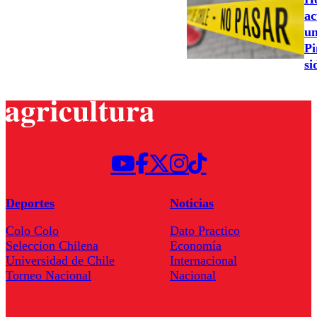
ac
un
Pi
si
Deportes
Noticias
Colo Colo
Dato Practico
Seleccion Chilena
Economía
Universidad de Chile
Internacional
Torneo Nacional
Nacional