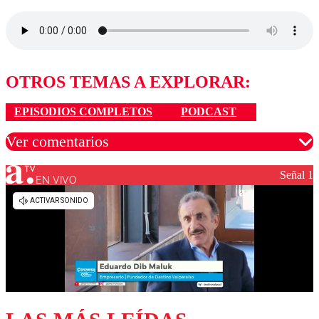
OTROS TEMAS A EXPLORAR:
EPISODIOS COMPLETOS
PODCAST
Ver comentarios
Señal 1
EN VIVO
Los comentarios son moderados para garantizar un
diálogo respetuoso.
Nombre
Correo