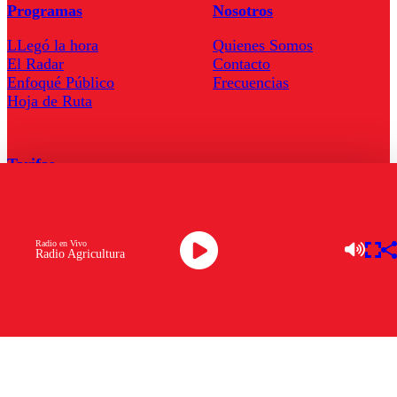
Programas
Nosotros
LLegó la hora
Quienes Somos
El Radar
Contacto
Enfoqué Público
Frecuencias
Hoja de Ruta
Tarifas
Comercial
Tarifas Servel Radio
Radio en Vivo
Radio Agricultura
Radio en Vivo
TV en Vivo
Descarga la APP