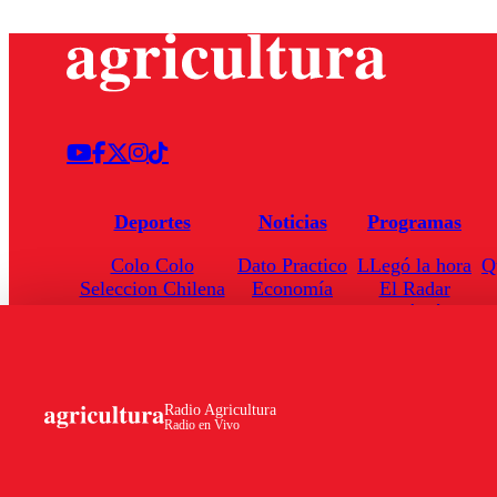
Deportes
Noticias
Programas
Colo Colo
Dato Practico
LLegó la hora
Q
Seleccion Chilena
Economía
El Radar
Universidad de Chile
Internacional
Enfoqué Público
Torneo Nacional
Nacional
Hoja de Ruta
Radio Agricultura
Radio en Vivo