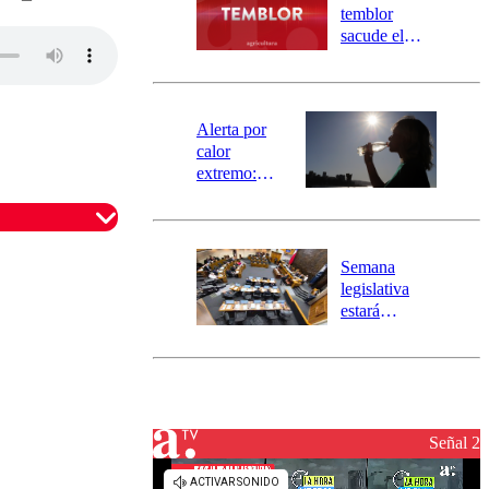
activa
temblor
mensajería
sacude el
SAE
norte del país:
revisa la
magnitud y el
epicentro
Alerta por
calor
extremo:
Senapred
activa Alerta
Temprana
Preventiva en
Semana
tres comunas
legislativa
estará
marcada por
el fin de la
tramitación
del proyecto
de
reconstrucción
Señal 2
omentario