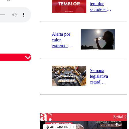
activa
temblor
mensajería
sacude el
SAE
norte del país:
revisa la
magnitud y el
epicentro
Alerta por
calor
extremo:
Senapred
activa Alerta
Temprana
Preventiva en
Semana
tres comunas
legislativa
estará
marcada por
el fin de la
tramitación
del proyecto
de
reconstrucción
Señal 2
omentario