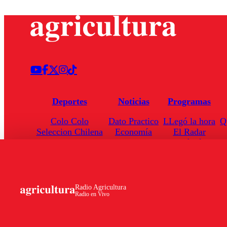
Deportes
Noticias
Programas
Colo Colo
Dato Practico
LLegó la hora
Q
Seleccion Chilena
Economía
El Radar
Universidad de Chile
Internacional
Enfoqué Público
Torneo Nacional
Nacional
Hoja de Ruta
Radio Agricultura
Radio en Vivo