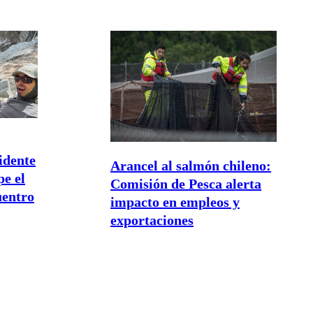
cidente
Arancel al salmón chileno:
e el
Comisión de Pesca alerta
uentro
impacto en empleos y
exportaciones