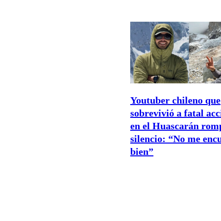
Youtuber chileno que
sobrevivió a fatal ac
en el Huascarán romp
silencio: “No me enc
bien”