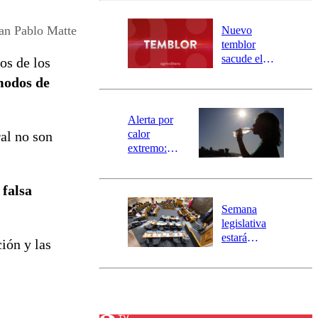
desborde del
río Damas:
an Pablo Matte
Nuevo
activa
temblor
mensajería
sacude el
tos de los
SAE
norte del país:
odos de
revisa la
magnitud y el
epicentro
Alerta por
calor
ral no son
extremo:
Senapred
activa Alerta
 falsa
Temprana
Preventiva en
Semana
tres comunas
legislativa
estará
ión y las
marcada por
el fin de la
tramitación
del proyecto
de