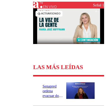
Universidad Católica
Política
Señal 1
Universidad de Chile
Sustentabilidad
EN VIVO
LAS MÁS LEÍDAS
Senapred
ordena
evacuar dos
sectores de
Carahue por