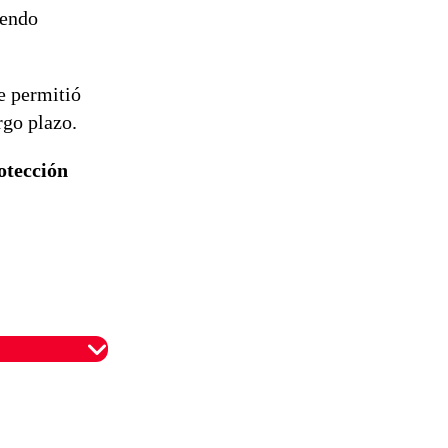
yendo
e permitió
rgo plazo.
otección