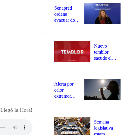
Senapred
ordena
evacuar dos
sectores de
Carahue por
desborde del
río Damas:
Nuevo
activa
temblor
mensajería
sacude el
SAE
norte del país:
revisa la
magnitud y el
epicentro
Alerta por
calor
extremo:
Senapred
activa Alerta
legó la Hora!
Temprana
Preventiva en
Semana
tres comunas
legislativa
estará