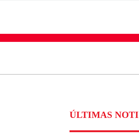
ados para garantizar un diálogo respetuoso.
Correo
Enviar c
ÚLTIMAS NOTI