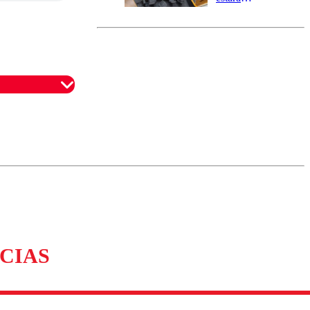
marcada por
el fin de la
tramitación
del proyecto
de
reconstrucción
omentario
CIAS