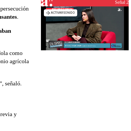
reconstrucción
Señal 2
 persecución
usantes
.
zaban
ndola como
nio agrícola
”, señaló.
revia y