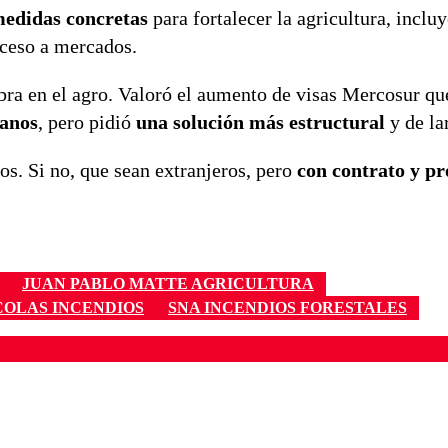
medidas concretas
para fortalecer la agricultura, inclu
cceso a mercados.
ra en el agro. Valoró el aumento de visas Mercosur qu
ianos
, pero pidió
una solución más estructural
y de la
os. Si no, que sean extranjeros, pero
con contrato y pr
JUAN PABLO MATTE AGRICULTURA
COLAS INCENDIOS
SNA INCENDIOS FORESTALES
ados para garantizar un diálogo respetuoso.
Correo