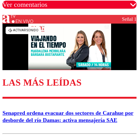
Ver comentarios
Señal 1
EN VIVO
Los comentarios son moderados para garantizar un
diálogo respetuoso.
Nombre
Correo
LAS MÁS LEÍDAS
Enviar comentario
Senapred ordena evacuar dos sectores de Carahue por
desborde del río Damas: activa mensajería SAE