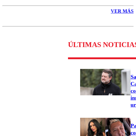
VER MÁS
ÚLTIMAS NOTICIA
Sa
Ca
co
in
u
Pa
co