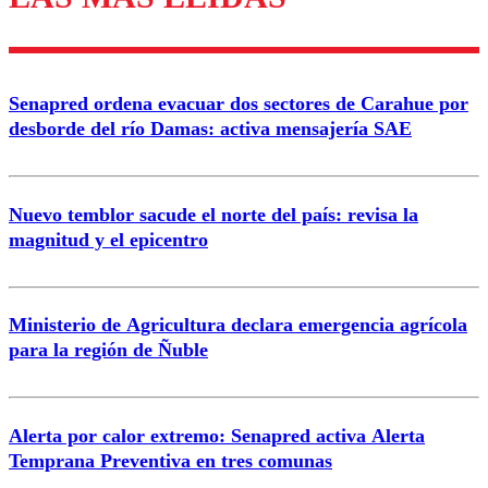
diálogo respetuoso.
Nombre
Senapred ordena evacuar dos sectores de Carahue por
Correo
desborde del río Damas: activa mensajería SAE
Nuevo temblor sacude el norte del país: revisa la
magnitud y el epicentro
Enviar comentario
Ministerio de Agricultura declara emergencia agrícola
para la región de Ñuble
Alerta por calor extremo: Senapred activa Alerta
Temprana Preventiva en tres comunas