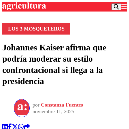
LOS 3 MOSQUETEROS
Podcast
Johannes Kaiser afirma que
Frecuencias
Agricultura TV
podría moderar su estilo
Deportes
confrontacional si llega a la
Entretención
Colo Colo
Noticias
presidencia
Motor
Vida Social
Otros Deportes
Dato Practico
Publicaciones en medios
Seleccion Chilena
Economía
Opinión
Torneo Internacional
Internacional
por
Constanza Fuentes
Programas
Torneo Nacional
Nacional
noviembre 11, 2025
Comercial
Universidad Católica
Política
Universidad de Chile
Sustentabilidad