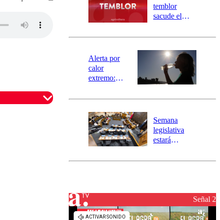
activa
temblor
mensajería
sacude el
SAE
norte del país:
revisa la
magnitud y el
epicentro
Alerta por
calor
extremo:
Senapred
activa Alerta
Temprana
Preventiva en
Semana
tres comunas
legislativa
estará
marcada por
el fin de la
tramitación
del proyecto
de
reconstrucción
Señal 2
omentario