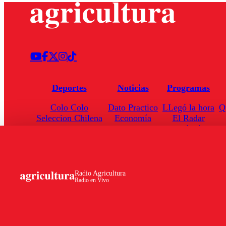
Deportes
Noticias
Programas
Colo Colo
Dato Practico
LLegó la hora
Q
Seleccion Chilena
Economía
El Radar
Universidad de Chile
Internacional
Enfoqué Público
Torneo Nacional
Nacional
Hoja de Ruta
Radio Agricultura
Radio en Vivo