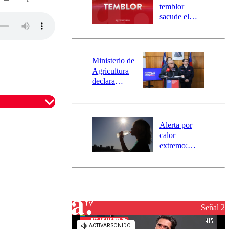
activa
temblor
mensajería
sacude el
SAE
norte del país:
revisa la
magnitud y el
epicentro
Ministerio de
Agricultura
declara
emergencia
agrícola para
la región de
Ñuble
Alerta por
calor
extremo:
Senapred
activa Alerta
Temprana
Preventiva en
tres comunas
Señal 2
omentario