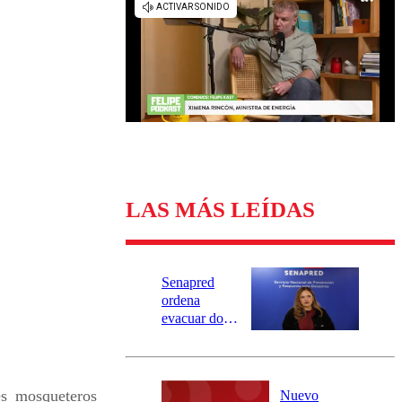
Universidad Católica
Política
Universidad de Chile
Sustentabilidad
LAS MÁS LEÍDAS
Senapred
ordena
evacuar dos
sectores de
Carahue por
desborde del
río Damas:
s_mosqueteros
Nuevo