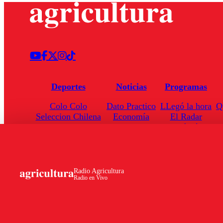
Deportes
Noticias
Programas
Colo Colo
Dato Practico
LLegó la hora
Q
Seleccion Chilena
Economía
El Radar
Universidad de Chile
Internacional
Enfoqué Público
Torneo Nacional
Nacional
Hoja de Ruta
Radio Agricultura
Radio en Vivo