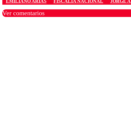
EMILIANO ARIAS
FISCALÍA NACIONAL
JORGE 
Ver comentarios
Los comentarios son moder
Nombre