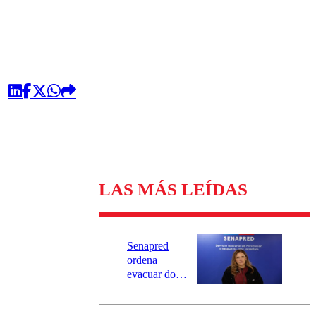
LAS MÁS LEÍDAS
Senapred
ordena
evacuar dos
sectores de
Carahue por