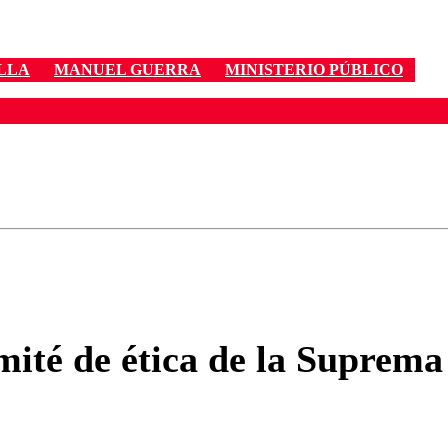
LLA
MANUEL GUERRA
MINISTERIO PÚBLICO
ados para garantizar un diálogo respetuoso.
Correo
Enviar c
omité de ética de la Suprem