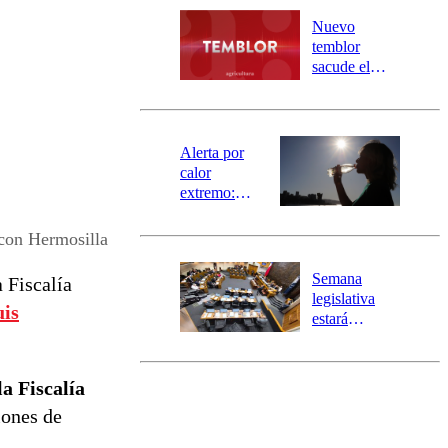
desborde del
río Damas:
Nuevo
activa
temblor
mensajería
sacude el
SAE
norte del país:
revisa la
magnitud y el
epicentro
Alerta por
calor
extremo:
Senapred
activa Alerta
 con Hermosilla
Temprana
Preventiva en
Semana
a Fiscalía
tres comunas
legislativa
is
estará
marcada por
el fin de la
tramitación
a Fiscalía
del proyecto
iones de
de
reconstrucción