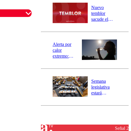
río Damas:
Nuevo
activa
temblor
mensajería
sacude el
SAE
norte del país:
revisa la
magnitud y el
epicentro
Alerta por
calor
extremo:
Senapred
activa Alerta
Temprana
omentario
Preventiva en
Semana
tres comunas
legislativa
estará
marcada por
el fin de la
tramitación
del proyecto
de
reconstrucción
Señal 2