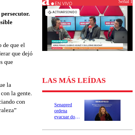
Universidad Católica
Política
Señal 1
EN VIVO
Universidad de Chile
Sustentabilidad
 persecutor.
sible
o de que el
derar que dejó
es que
LAS MÁS LEÍDAS
ue la
 con la gente.
ciando con
Senapred
raleza”
ordena
evacuar dos
sectores de
Carahue por
desborde del