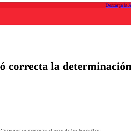
Descarga la 
ió correcta la determinació