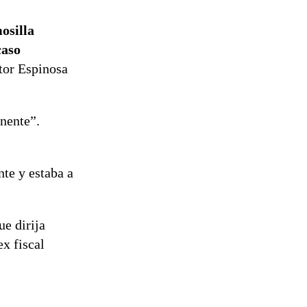
osilla
caso
ctor Espinosa
inente”.
nte y estaba a
ue dirija
ex fiscal