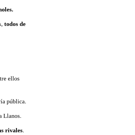
holes.
s,
todos de
tre ellos
ía pública.
a Llanos.
s rivales
.