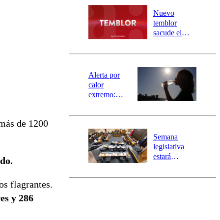
desborde del
río Damas:
Nuevo
activa
temblor
mensajería
sacude el
SAE
norte del país:
revisa la
magnitud y el
epicentro
Alerta por
calor
extremo:
Senapred
activa Alerta
 más de 1200
Temprana
Preventiva en
Semana
tres comunas
legislativa
estará
ado.
marcada por
el fin de la
os flagrantes.
tramitación
del proyecto
es y 286
de
reconstrucción