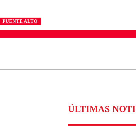
PUENTE ALTO
ados para garantizar un diálogo respetuoso.
Correo
Enviar c
ÚLTIMAS NOTI