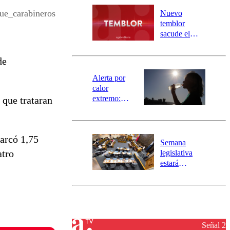
río Damas:
ue_carabineros
Nuevo
activa
temblor
mensajería
sacude el
SAE
norte del país:
revisa la
de
magnitud y el
epicentro
Alerta por
calor
extremo:
 que trataran
Senapred
activa Alerta
Temprana
marcó 1,75
Preventiva en
Semana
tres comunas
atro
legislativa
estará
marcada por
el fin de la
tramitación
del proyecto
de
reconstrucción
Señal 2