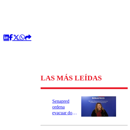
LAS MÁS LEÍDAS
Senapred
ordena
evacuar dos
sectores de
Carahue por