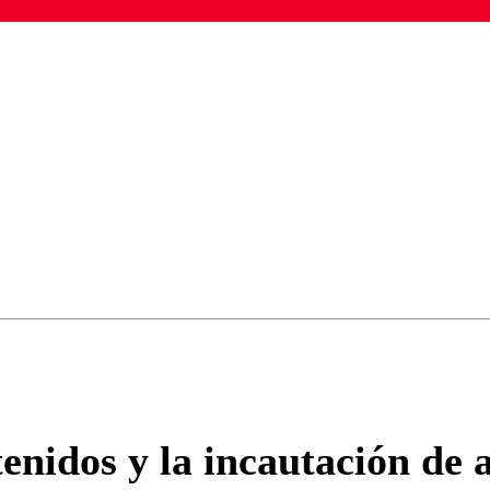
ados para garantizar un diálogo respetuoso.
Correo
Enviar c
enidos y la incautación de 