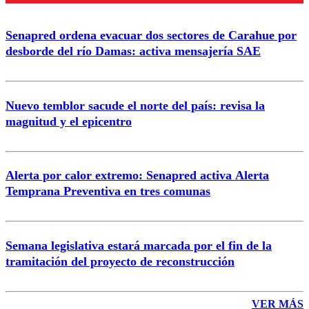
Senapred ordena evacuar dos sectores de Carahue por
Correo
desborde del río Damas: activa mensajería SAE
Nuevo temblor sacude el norte del país: revisa la
magnitud y el epicentro
Enviar comentario
Alerta por calor extremo: Senapred activa Alerta
Temprana Preventiva en tres comunas
Semana legislativa estará marcada por el fin de la
tramitación del proyecto de reconstrucción
VER MÁS