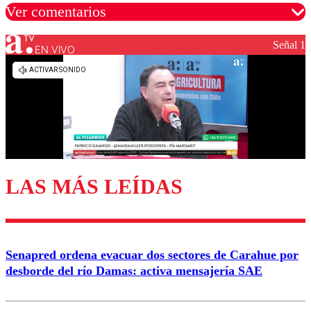
Ver comentarios
Señal 1
EN VIVO
Los comentarios son moderados para garantizar un
diálogo respetuoso.
Nombre
Correo
LAS MÁS LEÍDAS
Enviar comentario
Senapred ordena evacuar dos sectores de Carahue por
desborde del río Damas: activa mensajería SAE