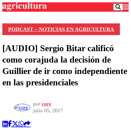
PODCAST – NOTICIAS EN AGRICULTURA
Podcast
[AUDIO] Sergio Bitar calificó
Frecuencias
Agricultura TV
como corajuda la decisión de
Deportes
Guillier de ir como independiente
Entretención
Colo Colo
Noticias
en las presidenciales
Motor
Vida Social
Otros Deportes
Dato Practico
Publicaciones en medios
Seleccion Chilena
Economía
Opinión
Torneo Internacional
Internacional
por
core
Programas
julio 05, 2017
Torneo Nacional
Nacional
Comercial
Universidad Católica
Política
Universidad de Chile
Sustentabilidad