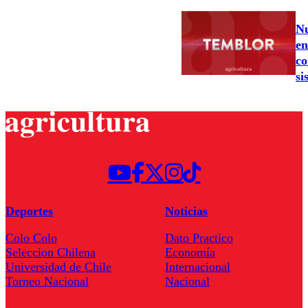
Nu
en
co
si
Deportes
Noticias
Colo Colo
Dato Practico
Seleccion Chilena
Economía
Universidad de Chile
Internacional
Torneo Nacional
Nacional