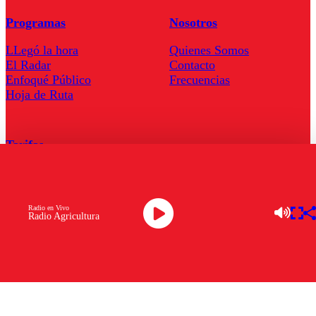
Programas
Nosotros
LLegó la hora
Quienes Somos
El Radar
Contacto
Enfoqué Público
Frecuencias
Hoja de Ruta
Tarifas
Comercial
Tarifas Servel Radio
Radio en Vivo
Radio Agricultura
Radio en Vivo
TV en Vivo
Descarga la APP