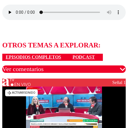
OTROS TEMAS A EXPLORAR:
EPISODIOS COMPLETOS
PODCAST
Ver comentarios
Señal 1
EN VIVO
Los comentarios son moderados para garantizar un
diálogo respetuoso.
Nombre
Correo