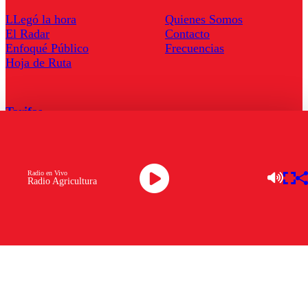
LLegó la hora
Quienes Somos
El Radar
Contacto
Enfoqué Público
Frecuencias
Hoja de Ruta
Tarifas
Comercial
Tarifas Servel Radio
Radio en Vivo
Radio Agricultura
Radio en Vivo
TV en Vivo
Descarga la APP