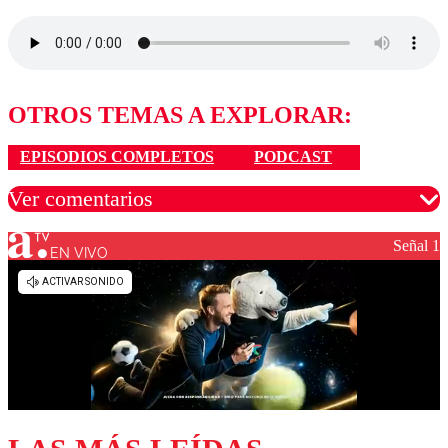
OTROS TEMAS A EXPLORAR:
EPISODIOS COMPLETOS
PODCAST
Ver comentarios
Señal 1
EN VIVO
Los comentarios son moderados para garantizar un
diálogo respetuoso.
Nombre
Correo