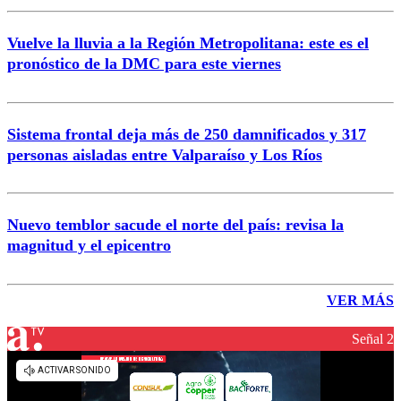
Vuelve la lluvia a la Región Metropolitana: este es el
pronóstico de la DMC para este viernes
Sistema frontal deja más de 250 damnificados y 317
personas aisladas entre Valparaíso y Los Ríos
Nuevo temblor sacude el norte del país: revisa la
magnitud y el epicentro
VER MÁS
Señal 2