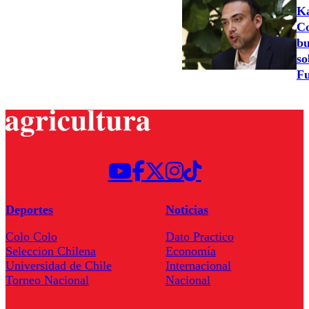
Ka
Co
bu
so
Fu
Deportes
Noticias
Colo Colo
Dato Practico
Seleccion Chilena
Economía
Universidad de Chile
Internacional
Torneo Nacional
Nacional