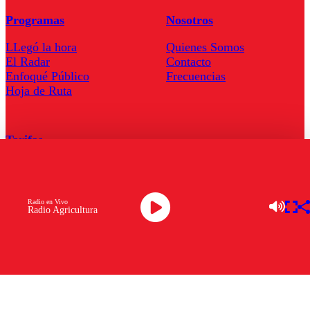
Programas
Nosotros
LLegó la hora
Quienes Somos
El Radar
Contacto
Enfoqué Público
Frecuencias
Hoja de Ruta
Tarifas
Comercial
Tarifas Servel Radio
Radio en Vivo
Radio Agricultura
Radio en Vivo
TV en Vivo
Descarga la APP