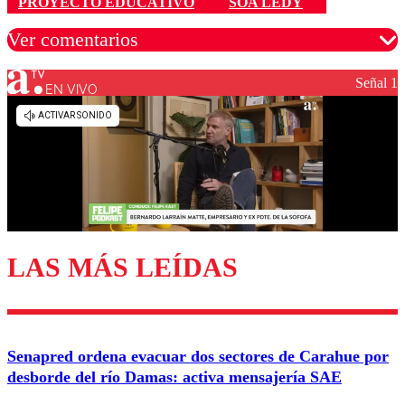
PROYECTO EDUCATIVO
SOA LEDY
Ver comentarios
Señal 1
EN VIVO
Los comentarios son moderados para garantizar un
diálogo respetuoso.
Nombre
Correo
LAS MÁS LEÍDAS
Enviar comentario
Senapred ordena evacuar dos sectores de Carahue por
desborde del río Damas: activa mensajería SAE