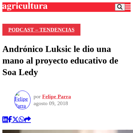
PODCAST – TENDENCIAS
Podcast
Andrónico Luksic le dio una
Frecuencias
Agricultura TV
mano al proyecto educativo de
Deportes
Soa Ledy
Entretención
Colo Colo
Noticias
Motor
Vida Social
Otros Deportes
Dato Practico
Publicaciones en medios
por
Felipe Parra
Seleccion Chilena
Economía
Opinión
agosto 09, 2018
Torneo Internacional
Internacional
Programas
Torneo Nacional
Nacional
Comercial
Universidad Católica
Política
Universidad de Chile
Sustentabilidad