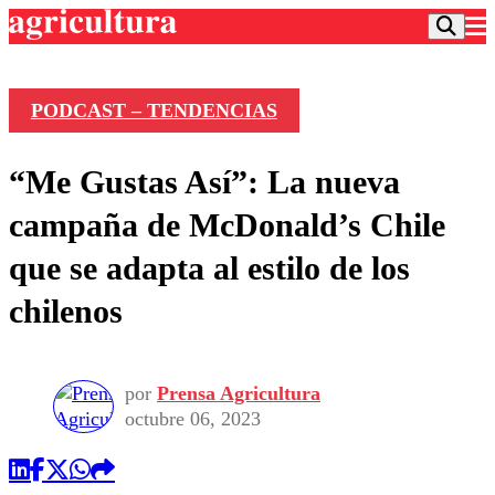
PODCAST – TENDENCIAS
Podcast
“Me Gustas Así”: La nueva
Frecuencias
Agricultura TV
campaña de McDonald’s Chile
Deportes
que se adapta al estilo de los
Entretención
Colo Colo
Noticias
chilenos
Motor
Vida Social
Otros Deportes
Dato Practico
Publicaciones en medios
Seleccion Chilena
Economía
Opinión
Torneo Internacional
Internacional
por
Prensa Agricultura
Programas
octubre 06, 2023
Torneo Nacional
Nacional
Comercial
Universidad Católica
Política
Universidad de Chile
Sustentabilidad