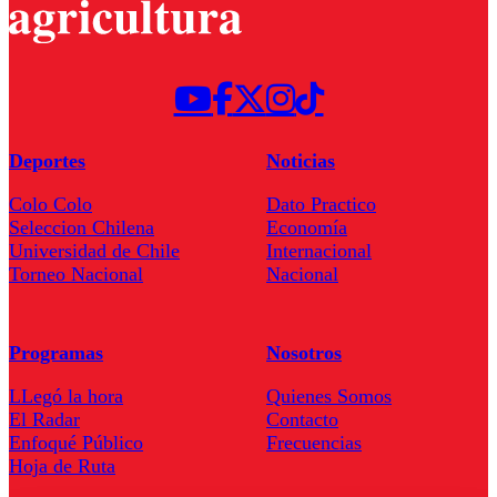
Deportes
Noticias
Colo Colo
Dato Practico
Seleccion Chilena
Economía
Universidad de Chile
Internacional
Torneo Nacional
Nacional
Programas
Nosotros
LLegó la hora
Quienes Somos
El Radar
Contacto
Enfoqué Público
Frecuencias
Hoja de Ruta