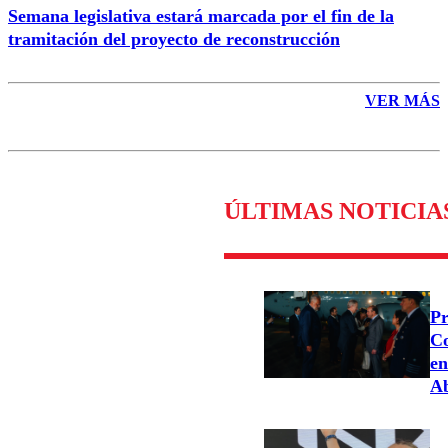
Semana legislativa estará marcada por el fin de la
tramitación del proyecto de reconstrucción
VER MÁS
ÚLTIMAS NOTICIA
Pr
Co
en
Ab