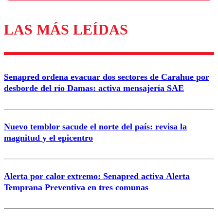
LAS MÁS LEÍDAS
Los comentarios son moderados para garantizar un
diálogo respetuoso.
Nombre
Senapred ordena evacuar dos sectores de Carahue por
Correo
desborde del río Damas: activa mensajería SAE
Nuevo temblor sacude el norte del país: revisa la
magnitud y el epicentro
Enviar comentario
Alerta por calor extremo: Senapred activa Alerta
Temprana Preventiva en tres comunas