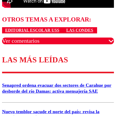
OTROS TEMAS A EXPLORAR:
EDITORIAL ESCOLAR USS
LAS CONDES
Ver comentarios
LAS MÁS LEÍDAS
Los comentarios son moderados para garantizar un
diálogo respetuoso.
Nombre
Senapred ordena evacuar dos sectores de Carahue por
Correo
desborde del río Damas: activa mensajería SAE
Nuevo temblor sacude el norte del país: revisa la