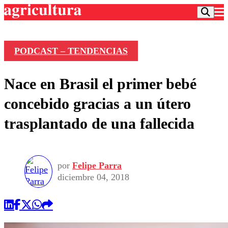
PODCAST – TENDENCIAS
Podcast
Nace en Brasil el primer bebé
Frecuencias
Agricultura TV
concebido gracias a un útero
Deportes
trasplantado de una fallecida
Entretención
Colo Colo
Noticias
Motor
Vida Social
Otros Deportes
Dato Practico
Publicaciones en medios
por
Felipe Parra
Seleccion Chilena
Economía
Opinión
diciembre 04, 2018
Torneo Internacional
Internacional
Programas
Torneo Nacional
Nacional
Comercial
Universidad Católica
Política
Universidad de Chile
Sustentabilidad