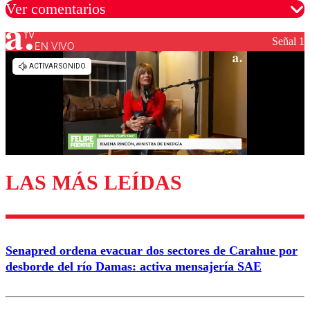
Ver comentarios
Señal 1
EN VIVO
Los comentarios son moderados para garantizar un
diálogo respetuoso.
Nombre
Correo
LAS MÁS LEÍDAS
Enviar comentario
Senapred ordena evacuar dos sectores de Carahue por
desborde del río Damas: activa mensajería SAE