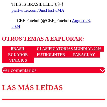
THIS IS BRASILLLLL 🇧🇷
pic.twitter.com/0msHosfwMA
— CBF Futebol (@CBF_Futebol)
August 23,
2024
OTROS TEMAS A EXPLORAR:
BRASIL
CLASIFICATORIAS MUNDIAL 2026
ECUADOR
FUTBOLINTER
PARAGUAY
VINICIUS
Ver comentarios
LAS MÁS LEÍDAS
Los comentarios son moderados para garantizar un
diálogo respetuoso.
Nombre