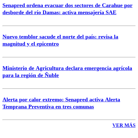
Senapred ordena evacuar dos sectores de Carahue por
Correo
desborde del río Damas: activa mensajería SAE
Nuevo temblor sacude el norte del país: revisa la
magnitud y el epicentro
Enviar comentario
Ministerio de Agricultura declara emergencia agrícola
para la región de Ñuble
Alerta por calor extremo: Senapred activa Alerta
Temprana Preventiva en tres comunas
VER MÁS