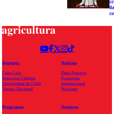
cr
ll
ra
Deportes
Noticias
Colo Colo
Dato Practico
Seleccion Chilena
Economía
Universidad de Chile
Internacional
Torneo Nacional
Nacional
Programas
Nosotros