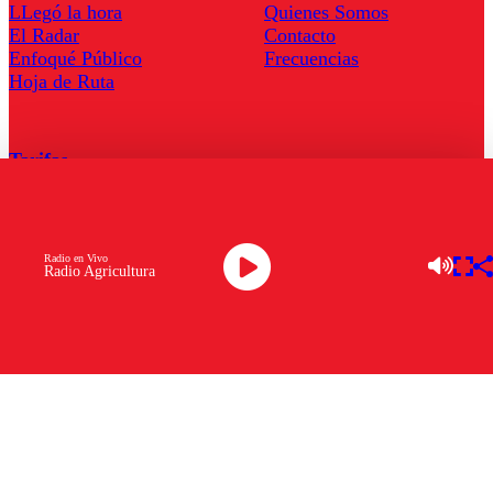
LLegó la hora
Quienes Somos
El Radar
Contacto
Enfoqué Público
Frecuencias
Hoja de Ruta
Tarifas
Comercial
Tarifas Servel Radio
Radio en Vivo
Radio Agricultura
Radio en Vivo
TV en Vivo
Descarga la APP