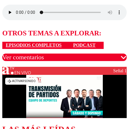
OTROS TEMAS A EXPLORAR:
EPISODIOS COMPLETOS
PODCAST
Ver comentarios
Señal 1
EN VIVO
Los comentarios son moderados para garantizar un
diálogo respetuoso.
Nombre
Correo