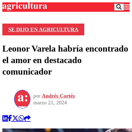
SE DIJO EN AGRICULTURA
Podcast
Leonor Varela habría encontrado
Frecuencias
Agricultura TV
el amor en destacado
Deportes
comunicador
Entretención
Colo Colo
Noticias
Motor
Vida Social
Otros Deportes
Dato Practico
Publicaciones en medios
por
Andrés Cortés
Seleccion Chilena
Economía
Opinión
marzo 21, 2024
Torneo Internacional
Internacional
Programas
Torneo Nacional
Nacional
Comercial
Universidad Católica
Política
Universidad de Chile
Sustentabilidad