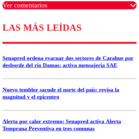
Ver comentarios
LAS MÁS LEÍDAS
Los comentarios son moderados para garantizar un
diálogo respetuoso.
Nombre
Senapred ordena evacuar dos sectores de Carahue por
Correo
desborde del río Damas: activa mensajería SAE
Nuevo temblor sacude el norte del país: revisa la
magnitud y el epicentro
Enviar comentario
Alerta por calor extremo: Senapred activa Alerta
Temprana Preventiva en tres comunas