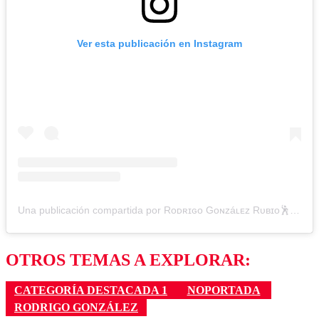
Ver esta publicación en Instagram
Una publicación compartida por Rᴏᴅʀɪɢᴏ Gᴏɴᴢáʟᴇᴢ Rᴜʙɪᴏ🕺 (@gonzalezcomediante)
OTROS TEMAS A EXPLORAR:
CATEGORÍA DESTACADA 1
NOPORTADA
RODRIGO GONZÁLEZ