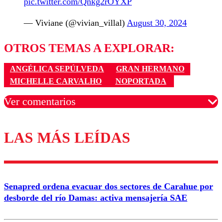
pic.twitter.com/Qnkg2rOYXP
— Viviane (@vivian_villal)
August 30, 2024
OTROS TEMAS A EXPLORAR:
ANGÉLICA SEPÚLVEDA
GRAN HERMANO
MICHELLE CARVALHO
NOPORTADA
Ver comentarios
LAS MÁS LEÍDAS
Los comentarios son moderados para garantizar un
diálogo respetuoso.
Nombre
Senapred ordena evacuar dos sectores de Carahue por
Correo
desborde del río Damas: activa mensajería SAE