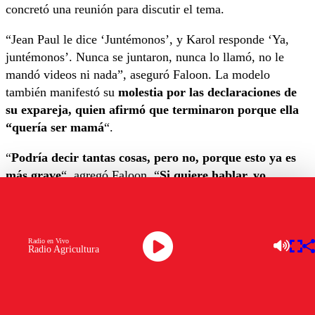
concretó una reunión para discutir el tema.
“Jean Paul le dice ‘Juntémonos’, y Karol responde ‘Ya,
juntémonos’. Nunca se juntaron, nunca lo llamó, no le
mandó videos ni nada”, aseguró Faloon. La modelo
también manifestó su
molestia por las declaraciones de
su expareja, quien afirmó que terminaron porque ella
“quería ser mamá
“.
“
Podría decir tantas cosas, pero no, porque esto ya es
más grave
“, agregó Faloon. “
Si quiere hablar, yo
también voy a hablar. Las otras cosas son muy graves
“,
concluyó, dejando entrever que aún hay detalles no
revelados sobre su tensa relación con el exanimador.
Radio en Vivo
Radio Agricultura