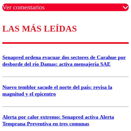
Ver comentarios
LAS MÁS LEÍDAS
Los comentarios son moderados para garantizar un
diálogo respetuoso.
Nombre
Senapred ordena evacuar dos sectores de Carahue por
Correo
desborde del río Damas: activa mensajería SAE
Nuevo temblor sacude el norte del país: revisa la
magnitud y el epicentro
Enviar comentario
Alerta por calor extremo: Senapred activa Alerta
Temprana Preventiva en tres comunas