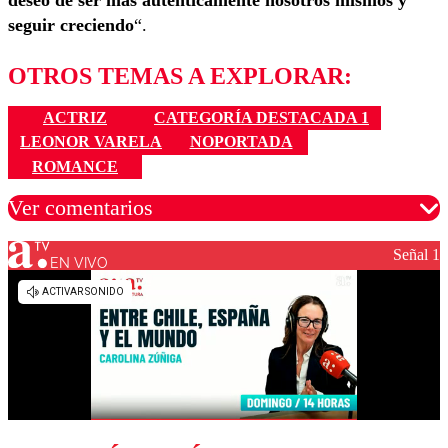
seguir creciendo
“.
OTROS TEMAS A EXPLORAR:
ACTRIZ
CATEGORÍA DESTACADA 1
LEONOR VARELA
NOPORTADA
ROMANCE
Ver comentarios
Señal 1
EN VIVO
Los comentarios son moderados para garantizar un
diálogo respetuoso.
Nombre
Correo