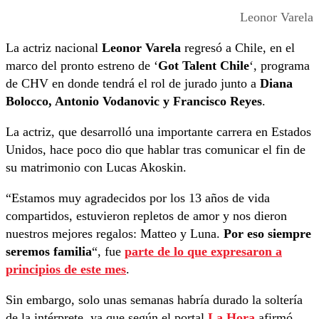
Leonor Varela
La actriz nacional
Leonor Varela
regresó a Chile, en el
marco del pronto estreno de ‘
Got Talent Chile
‘, programa
de CHV en donde tendrá el rol de jurado junto a
Diana
Bolocco, Antonio Vodanovic y Francisco Reyes
.
La actriz, que desarrolló una importante carrera en Estados
Unidos, hace poco dio que hablar tras comunicar el fin de
su matrimonio con Lucas Akoskin.
“Estamos muy agradecidos por los 13 años de vida
compartidos, estuvieron repletos de amor y nos dieron
nuestros mejores regalos: Matteo y Luna.
Por eso siempre
seremos familia
“, fue
parte de lo que expresaron a
principios de este mes
.
Sin embargo, solo unas semanas habría durado la soltería
de la intérprete, ya que según el portal
La Hora
afirmó