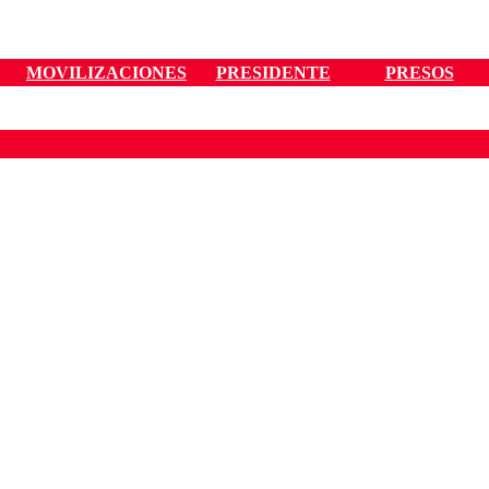
MOVILIZACIONES
PRESIDENTE
PRESOS
ados para garantizar un diálogo respetuoso.
Correo
Enviar c