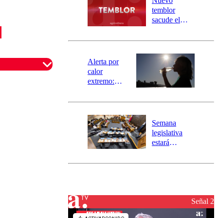
Nuevo
activa
temblor
mensajería
sacude el
SAE
norte del país:
revisa la
magnitud y el
epicentro
Alerta por
calor
extremo:
Senapred
activa Alerta
Temprana
Preventiva en
Semana
tres comunas
legislativa
estará
marcada por
el fin de la
tramitación
omentario
del proyecto
de
reconstrucción
Señal 2