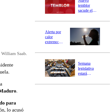
Nuevo
activa
temblor
mensajería
sacude el
SAE
norte del país:
revisa la
magnitud y el
epicentro
Alerta por
calor
extremo:
Senapred
activa Alerta
k William Saab.
Temprana
Preventiva en
Semana
sidente
tres comunas
legislativa
uela.
estará
marcada por
ta
el fin de la
tramitación
 Maduro
.
del proyecto
de
ado para
reconstrucción
ón, lo acusó