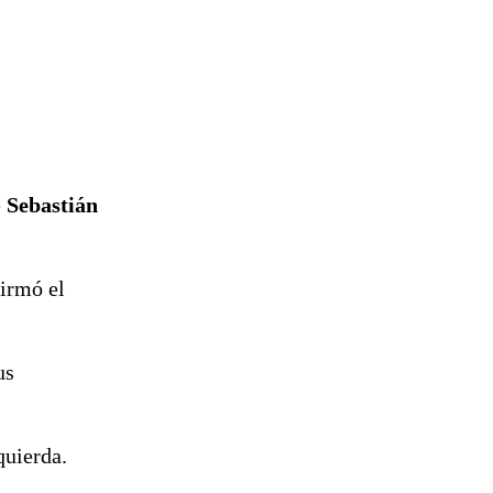
e
Sebastián
firmó el
us
quierda.