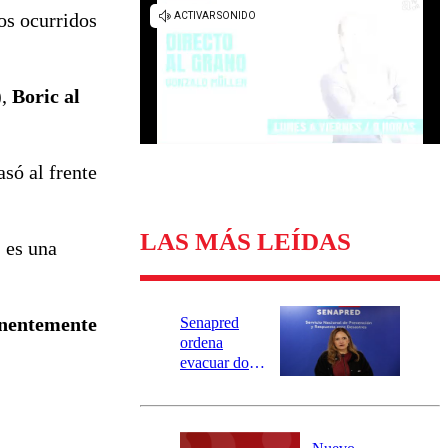
Universidad Católica
Política
os ocurridos
Universidad de Chile
Sustentabilidad
),
Boric al
só al frente
LAS MÁS LEÍDAS
, es una
manentemente
Senapred
ordena
evacuar dos
sectores de
Carahue por
desborde del
río Damas: