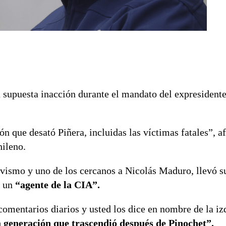
u supuesta inacción durante el mandato del expresident
ón que desató Piñera, incluidas las víctimas fatales”, a
hileno.
avismo y uno de los cercanos a Nicolás Maduro, llevó s
 un
“agente de la CIA”.
 comentarios diarios y usted los dice en nombre de la iz
la generación que trascendió después de Pinochet”.