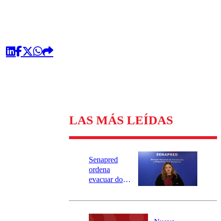
LAS MÁS LEÍDAS
Senapred
ordena
evacuar dos
sectores de
Carahue por
desborde del
río Damas: