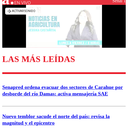
Señal 1
EN VIVO
LAS MÁS LEÍDAS
Senapred ordena evacuar dos sectores de Carahue por
desborde del río Damas: activa mensajería SAE
Nuevo temblor sacude el norte del país: revisa la
magnitud y el epicentro